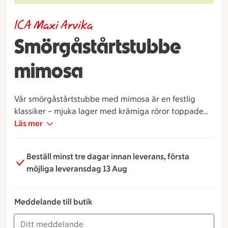
ICA Maxi Arvika
Smörgåstårtstubbe
mimosa
Vår smörgåstårtstubbe med mimosa är en festlig
klassiker – mjuka lager med krämiga röror toppade
med ägg och mimosa. Räcker till ca 2 personer.
Läs mer
Beställ minst tre dagar innan leverans, första
möjliga leveransdag 13 Aug
Meddelande till butik