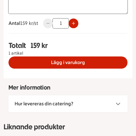
Antal
159 kronor styck
159 kr/st
Använd knapparna för att minska eller öka
Totalt
159 kr
Totalt 1 stycken Smörgåstårtstubbe Mimosa, 15
1 artikel
Lägg i varukorg
Mer information
Hur levereras din catering?
Liknande produkter