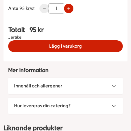
Antal
95 kronor styck
95 kr/st
Använd knapparna för att minska eller öka 
Totalt
95 kr
Totalt 1 stycken Morotskaka, 95 kronor
1 artikel
Lägg i varukorg
Mer information
Innehåll och allergener
Hur levereras din catering?
Liknande produkter