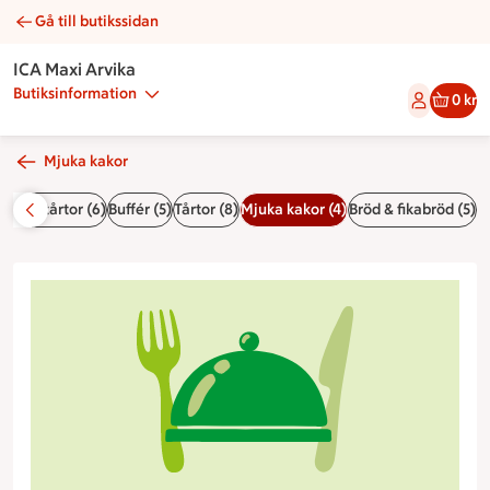
Gå till butikssidan
Morotskaka | Catering ICA Maxi Arvika
ICA Maxi Arvika
Butiksinformation
0 kr
Mjuka kakor
örgåstårtor (6)
Buffér (5)
Tårtor (8)
Mjuka kakor (4)
Bröd & fikabröd (5)