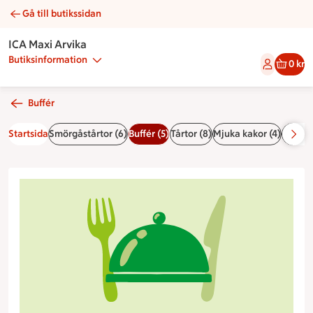
Gå till butikssidan
Arvikafat | Catering ICA Maxi Arvika
ICA Maxi Arvika
Butiksinformation
0 kr
Buffér
Startsida
Smörgåstårtor (6)
Buffér (5)
Tårtor (8)
Mjuka kakor (4)
Bröd & 