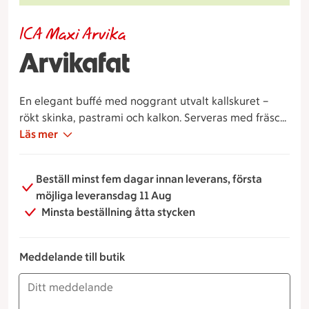
ICA Maxi Arvika
Arvikafat
En elegant buffé med noggrant utvalt kallskuret –
rökt skinka, pastrami och kalkon. Serveras med fräsch
frukt och krämig potatissallad. Enkelt, stilfullt och
Läs mer
riktigt njutbart.
Beställ minst fem dagar innan leverans, första
möjliga leveransdag 11 Aug
Minsta beställning åtta stycken
Meddelande till butik