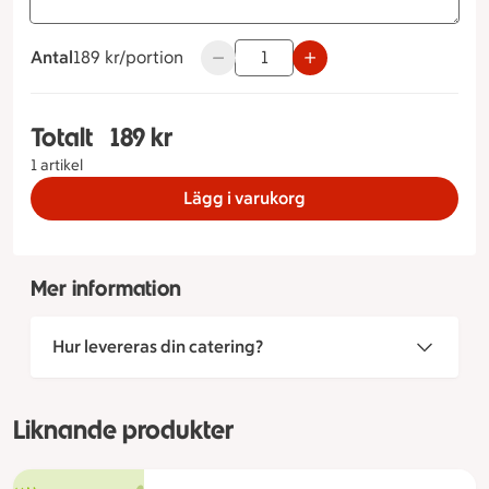
Antal
189 kronor per portion
189 kr/portion
Använd knapparna för att minska elle
Totalt
189 kr
Totalt 1 stycken Arvikafat, 189 kronor
1 artikel
Lägg i varukorg
Mer information
Hur levereras din catering?
Liknande produkter