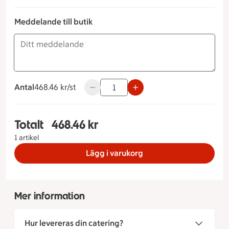
Meddelande till butik
Antal
468.46 kronor styck
468.46 kr/st
Använd knapparna för att minska eller 
Totalt
468.46 kr
Totalt 1 stycken Skinka & Rostbiff Storlek på tår
1 artikel
Lägg i varukorg
Mer information
Hur levereras din catering?