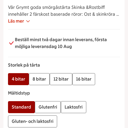
Vår Grymt goda smörgåstårta Skinka &Rostbiff
innehåller 2 färskost baserade röror: Ost & skinkröra &
Grillad Paprika röra, samt en pepparotsmajonnäs.
Läs mer
Tårtan Garneras med Enrisrökt bog och toppas med
Sallad, Rostbiff, Paprika, Physallis och Ärtskott.
Beställ minst två dagar innan leverans, första
möjliga leveransdag 10 Aug
Storlek på tårta
4 bitar
8 bitar
12 bitar
16 bitar
Måltidstyp
Standard
Glutenfri
Laktosfri
Gluten- och laktosfri