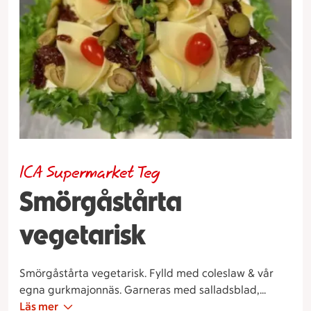
ICA Supermarket Teg
Smörgåstårta
vegetarisk
Smörgåstårta vegetarisk. Fylld med coleslaw & vår
egna gurkmajonnäs. Garneras med salladsblad,
soltorkad tomat, halkidikioliver, ost, tomat, ärtskott &
Läs mer