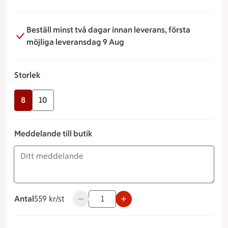
citron.
Beställ minst två dagar innan leverans, första
möjliga leveransdag 9 Aug
Storlek
8
10
Meddelande till butik
Antal
559 kronor styck
559 kr/st
Använd knapparna för att minska eller öka