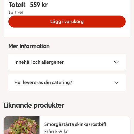
Totalt
559 kr
Totalt 1 stycken Smörgåstårta vegetarisk Storlek
1 artikel
Lägg i varukorg
Mer information
Innehåll och allergener
Hur levereras din catering?
Liknande produkter
Smörgåstårta skinka/rostbiff
Från 559 kr
Från 559 kronor