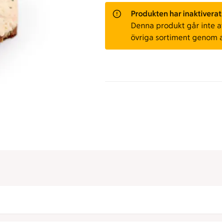
Produkten har inaktiverat
Denna produkt går inte att
övriga sortiment genom 