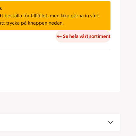
s
 beställa för tillfället, men kika gärna in vårt
att trycka på knappen nedan.
Se hela vårt sortiment