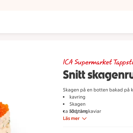
ICA Supermarket Tapps
Snitt skagenr
Skagen på en botten bakad på ka
kavring
Skagen
ca 50 gram
röd tångkaviar
Läs mer
rödlök
dill