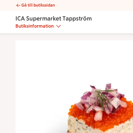
Gå till butikssidan
Snitt skagenruta | Catering ICA Supermarket Tappström
ICA Supermarket Tappström
Butiksinformation