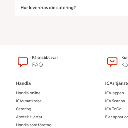
Hur levereras din catering?
Sidfot
Få snabbt svar
Kun
FAQ
Ko
Handla
ICAs tjänst
Handla online
ICA-appen
ICAs matkasse
ICA Scanna
Catering
ICA ToGo
Apotek Hjärtat
Fler appar oc
Handla som företag