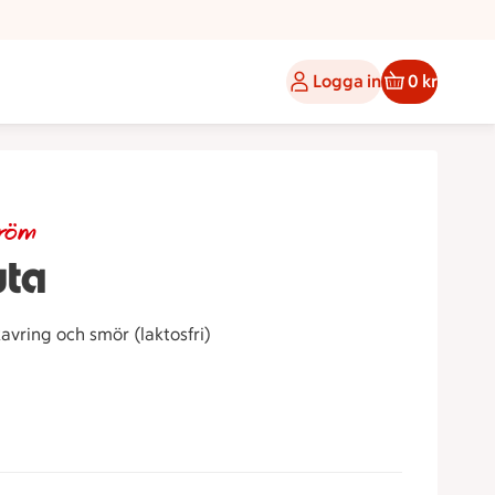
Logga in
0 kr
tröm
uta
vring och smör (laktosfri)