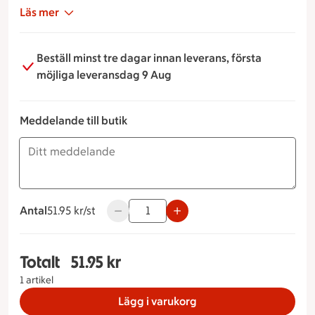
Läs mer
Beställ minst tre dagar innan leverans, första
möjliga leveransdag 9 Aug
Meddelande till butik
Antal
51.95 kronor styck
51.95 kr/st
Använd knapparna för att minska eller ök
Totalt
51.95 kr
Totalt 1 stycken Pastasallad ost & skinka, 51.95 k
1 artikel
Lägg i varukorg