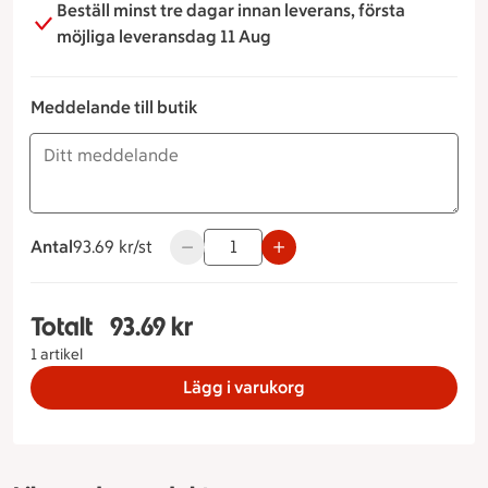
Beställ minst tre dagar innan leverans, första
möjliga leveransdag 11 Aug
Meddelande till butik
Antal
93.69 kronor styck
93.69 kr/st
Använd knapparna för att minska eller ök
Totalt
93.69 kr
Totalt 1 stycken Pastasallad med kyckling, 93.69
1 artikel
Lägg i varukorg