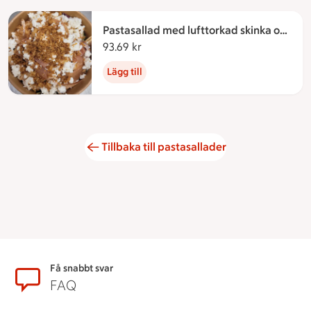
Pastasallad med lufttorkad skinka och
fetaost
93.69 kr
93.69 kronor
Lägg till
Tillbaka till pastasallader
Sidfot
Få snabbt svar
FAQ