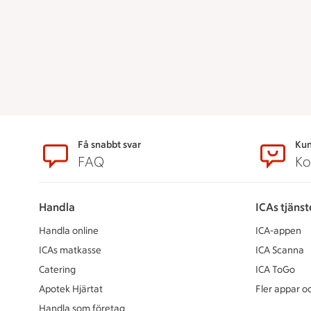
Sidfot
Få snabbt svar
Kun
FAQ
Ko
Handla
ICAs tjänst
Handla online
ICA-appen
ICAs matkasse
ICA Scanna
Catering
ICA ToGo
Apotek Hjärtat
Fler appar oc
Handla som företag