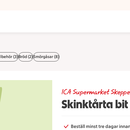
llbehör (3)
Bröd (2)
Smörgåsar (8)
ICA Supermarket Skeppe
Skinktårta bit
Beställ minst tre dagar inna