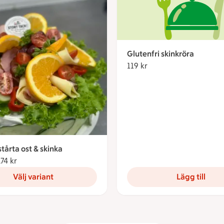
Glutenfri skinkröra
119 kr
119 kronor
årta ost & skinka
.74 kr
Från 657.74 kronor
Välj variant
Lägg till