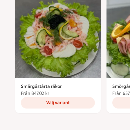
Smärgåstårta räkor
Smörgåst
Från 847.02 kr
Från 847.02 kronor
Från 657
Välj variant