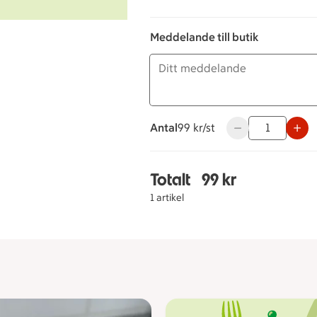
Meddelande till butik
Antal
99 kronor styck
99 kr/st
Använd knapparna 
Totalt
99 kr
Totalt 1 stycken Skinkt
1 artikel