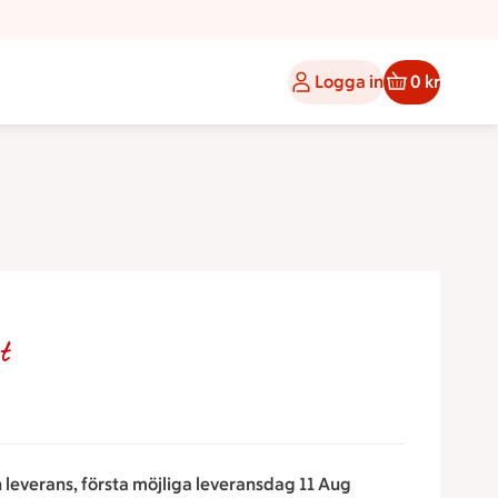
Logga in
0 kr
t
n leverans, första möjliga leveransdag 11 Aug