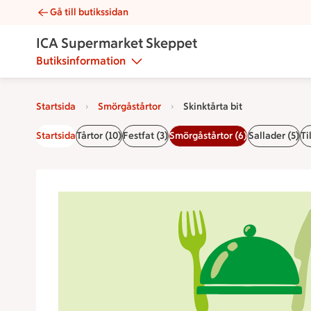
Gå till butikssidan
Skinktårta bit | Catering ICA Supermarket Skeppet
ICA Supermarket Skeppet
Butiksinformation
Startsida
Smörgåstårtor
Skinktårta bit
Startsida
Tårtor (10)
Festfat (3)
Smörgåstårtor (6)
Sallader (5)
Ti