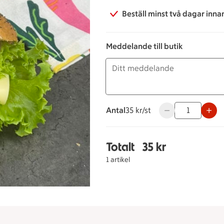
Beställ minst två dagar inna
Meddelande till butik
Antal
35 kronor styck
35 kr/st
Använd knapparna 
Totalt
35 kr
Totalt 1 stycken Ost & 
1 artikel