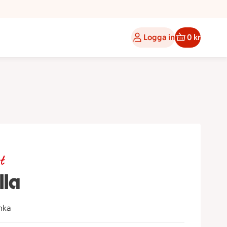
Logga in
0 kr
t
lla
inka