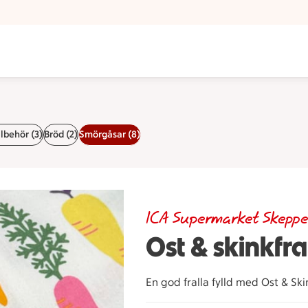
llbehör (3)
Bröd (2)
Smörgåsar (8)
ICA Supermarket Skeppe
Ost & skinkfra
En god fralla fylld med Ost & Sk