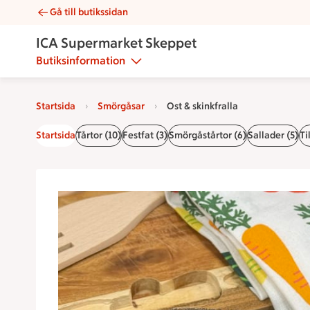
Gå till butikssidan
Ost & skinkfralla | Catering ICA Supermarket Skeppet
ICA Supermarket Skeppet
Butiksinformation
Startsida
Smörgåsar
Ost & skinkfralla
Startsida
Tårtor (10)
Festfat (3)
Smörgåstårtor (6)
Sallader (5)
Ti