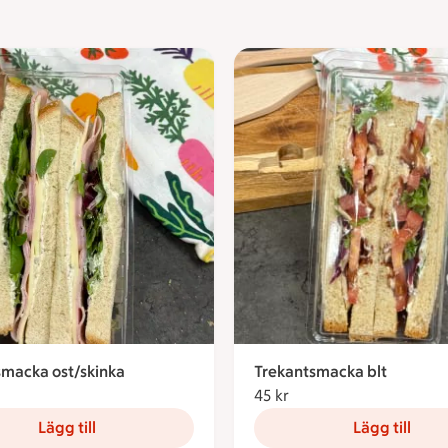
smacka ost/skinka
Trekantsmacka blt
kronor
45 kr
45 kronor
Lägg till
Lägg till