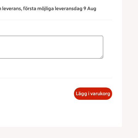
n leverans, första möjliga leveransdag 9 Aug
för att minska eller öka värdet, eller ange ett värde manuellt
Skinkfralla, 35 kronor
Lägg i varukorg