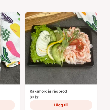
Räksmörgås rågbröd
89 kr
89 kronor
Lägg till