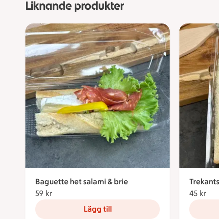
Liknande produkter
Baguette het salami & brie
Trekant
59 kr
59 kronor
45 kr
45 
Lägg till