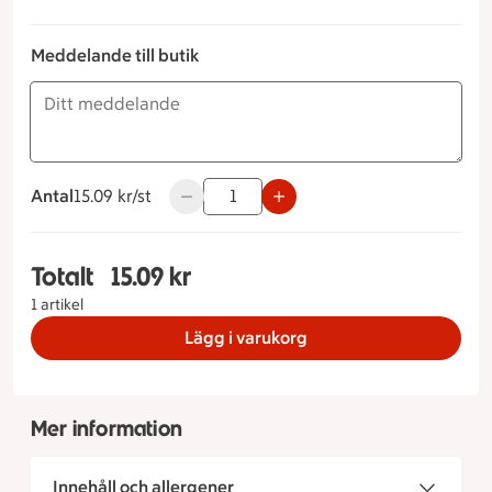
Meddelande till butik
Antal
15.09 kronor styck
15.09 kr/st
Använd knapparna för att minska eller ök
Totalt
15.09 kr
Totalt 1 stycken Vitlöksbaguette, 15.09 kronor
1 artikel
Lägg i varukorg
Mer information
Innehåll och allergener