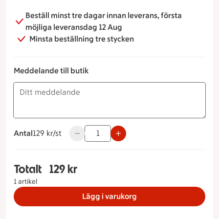
Beställ minst tre dagar innan leverans, första
möjliga leveransdag 12 Aug
Minsta beställning tre stycken
Meddelande till butik
Antal
129 kronor styck
129 kr/st
Använd knapparna för att minska eller öka
Totalt
129 kr
Totalt 1 stycken Lyxfrukost, 129 kronor
1 artikel
Lägg i varukorg