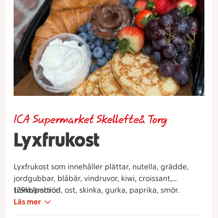
ICA Supermarket Skellefteå Torg
Lyxfrukost
Lyxfrukost som innehåller plättar, nutella, grädde,
jordgubbar, blåbär, vindruvor, kiwi, croissant,
tranbärsbröd, ost, skinka, gurka, paprika, smör.
129kr/portion
Läs mer