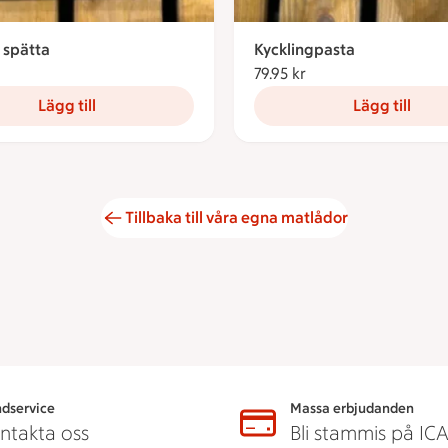
 spätta
Kycklingpasta
9.95 kronor
79.95 kr
79.95 kronor
Lägg till
Lägg till
Tillbaka till våra egna matlådor
dservice
Massa erbjudanden
ntakta oss
Bli stammis på IC