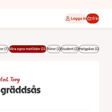
Logga in
0 kr
or (7)
Våra egna matlådor (11)
Röror (1)
Student (2)
Helgpåse (1)
teå Torg
 gräddsås