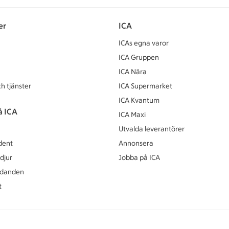
er
ICA
ICAs egna varor
ICA Gruppen
ICA Nära
h tjänster
ICA Supermarket
ICA Kvantum
å ICA
ICA Maxi
Utvalda leverantörer
dent
Annonsera
djur
Jobba på ICA
udanden
t