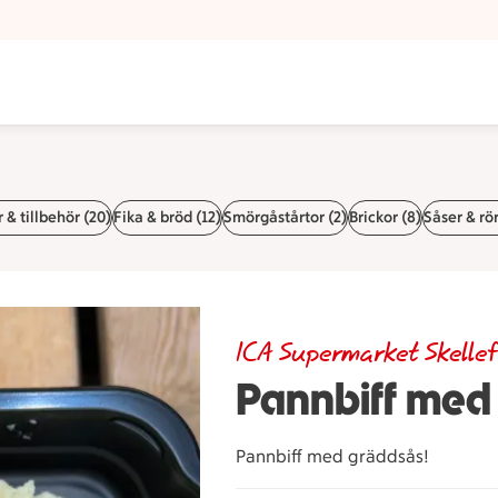
å Torg
 & tillbehör (20)
Fika & bröd (12)
Smörgåstårtor (2)
Brickor (8)
Såser & rör
ICA Supermarket Skellef
Pannbiff med
Pannbiff med gräddsås!