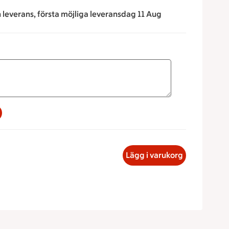
n leverans, första möjliga leveransdag 11 Aug
a för att minska eller öka värdet, eller ange ett värde manue
iff med gräddsås, 79.95 kronor
Lägg i varukorg