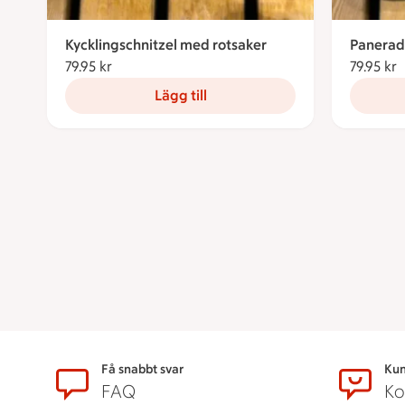
Kycklingschnitzel med rotsaker
Panerad
79.95 kr
79.95 kronor
79.95 kr
7
Lägg till
Sidfot
Få snabbt svar
Kun
FAQ
Ko