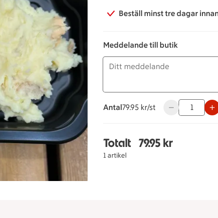
Beställ minst tre dagar inna
Meddelande till butik
Antal
79.95 kronor styck
79.95 kr/st
Använd knapparn
Totalt
79.95 kr
Totalt 1 stycken Pannb
1 artikel