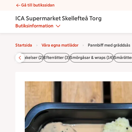
Gå till butikssidan
Pannbiff med gräddsås | Catering ICA Supermarket Skellefte
ICA Supermarket Skellefteå Torg
Butiksinformation
Startsida
Våra egna matlådor
Pannbiff med gräddsås
ida
Tårtor & bakelser (2)
Efterrätter (3)
Smörgåsar & wraps (14)
Smårätter