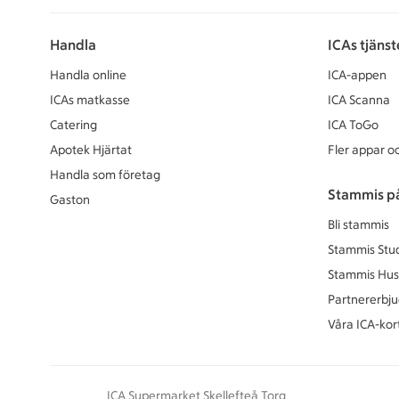
Handla
ICAs tjänst
Handla online
ICA-appen
ICAs matkasse
ICA Scanna
Catering
ICA ToGo
Apotek Hjärtat
Fler appar oc
Handla som företag
Stammis p
Gaston
Bli stammis
Stammis Stu
Stammis Hus
Partnererbj
Våra ICA-kor
ICA Supermarket Skellefteå Torg