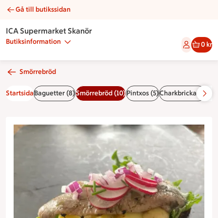
Gå till butikssidan
Branteviksill med potatis, gräslök och skivad rädisa | Cateri
ICA Supermarket Skanör
Butiksinformation
0 kr
Smörrebröd
Startsida
Baguetter (8)
Smörrebröd (10)
Pintxos (5)
Charkbricka (1)
Mac