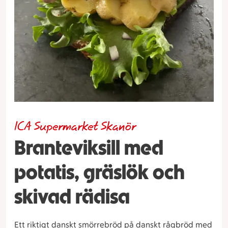
ICA Supermarket Skanör
Branteviksill med
potatis, gräslök och
skivad rädisa
Ett riktigt danskt smörrebröd på danskt rågbröd med