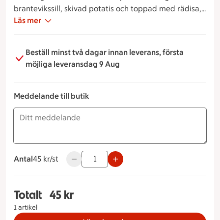
brantevikssill, skivad potatis och toppad med rädisa,
rödlök och gräslök.
Läs mer
Beställ minst två dagar innan leverans, första
möjliga leveransdag 9 Aug
Meddelande till butik
Antal
45 kronor styck
45 kr/st
Använd knapparna för att minska eller öka 
Totalt
45 kr
Totalt 1 stycken Branteviksill med potatis, gräsl
1 artikel