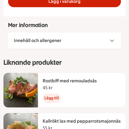
Lägg i varukorg
Mer information
Innehåll och allergener
Liknande produkter
Rostbiff med remouladsås
45 kr
45 kronor
Lägg till
Kallrökt lax med pepparrotsmajonnäs
55 kr
55 kronor