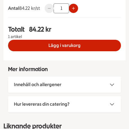
Antal
84.22 kronor styck
84.22 kr/st
Använd knapparna för att minska eller ök
Totalt
84.22 kr
Totalt 1 stycken Het Tonfisksallad, 84.22 kronor
1 artikel
Lägg i varukorg
Mer information
Innehåll och allergener
Hur levereras din catering?
Liknande produkter