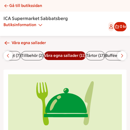
Gå till butikssidan
Het tonfisksallad | Catering ICA Supermarket Sabbatsberg
ICA Supermarket Sabbatsberg
Butiksinformation
0 kr
Våra egna sallader
nfärdigt (7)
Tillbehör (2)
Våra egna sallader (11)
Tårtor (17)
Bufféer (15)
S