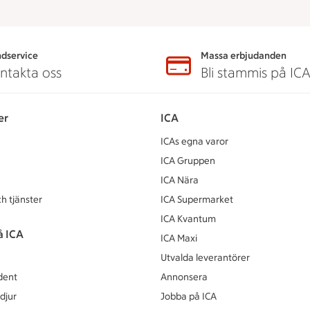
dservice
Massa erbjudanden
ntakta oss
Bli stammis på IC
er
ICA
ICAs egna varor
ICA Gruppen
ICA Nära
h tjänster
ICA Supermarket
ICA Kvantum
å ICA
ICA Maxi
Utvalda leverantörer
dent
Annonsera
djur
Jobba på ICA