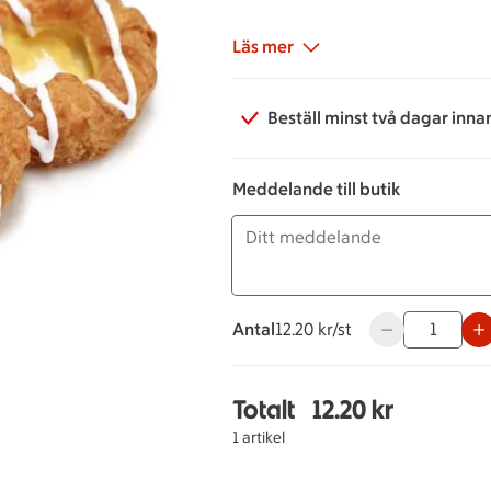
Läs mer
Beställ minst två dagar inna
Meddelande till butik
Antal
12.20 kronor styck
12.20 kr/st
Använd knapparn
Totalt
12.20 kr
Totalt 1 stycken Wiener
1 artikel