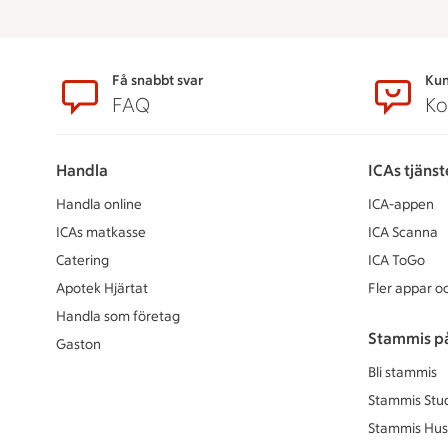
Sidfot
Få snabbt svar
Kun
FAQ
Ko
Handla
ICAs tjänst
Handla online
ICA-appen
ICAs matkasse
ICA Scanna
Catering
ICA ToGo
Apotek Hjärtat
Fler appar oc
Handla som företag
Stammis p
Gaston
Bli stammis
Stammis Stu
Stammis Hus