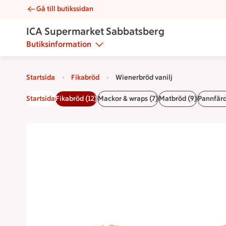
Gå till butikssidan
Wienerbröd vanilj | Catering ICA Supermarket Sabbatsberg
ICA Supermarket Sabbatsberg
Butiksinformation
Startsida
Fikabröd
Wienerbröd vanilj
Startsida
Fikabröd (12)
Mackor & wraps (7)
Matbröd (9)
Pannfärd