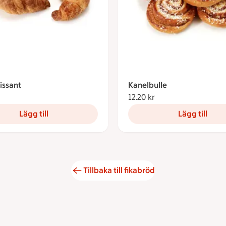
issant
Kanelbulle
2.20 kronor
12.20 kr
12.20 kronor
Lägg till
Lägg till
Tillbaka till fikabröd