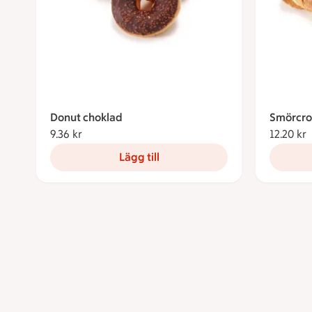
Donut choklad
Smörcro
9.36 kr
9.36 kronor
12.20 kr
1
Lägg till