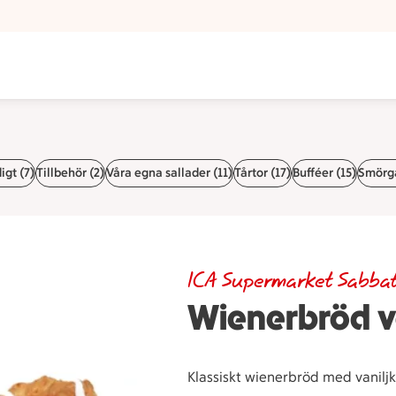
igt (7)
Tillbehör (2)
Våra egna sallader (11)
Tårtor (17)
Bufféer (15)
Smörgå
ICA Supermarket Sabba
Wienerbröd va
Klassiskt wienerbröd med vanilj