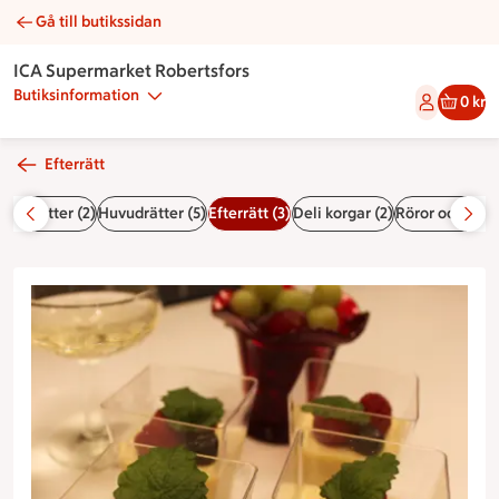
Gå till butikssidan
Vit chokladpannacotta | Catering ICA Supermarket Robertsfo
ICA Supermarket Robertsfors
Butiksinformation
0 kr
Efterrätt
7)
Förrätter (2)
Huvudrätter (5)
Efterrätt (3)
Deli korgar (2)
Röror och smör