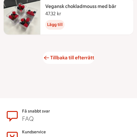
Vegansk chokladmouss med bär
47.32 kr
47.32 kronor
Lägg till
Tillbaka till efterrätt
Sidfot
Få snabbt svar
FAQ
Kundservice