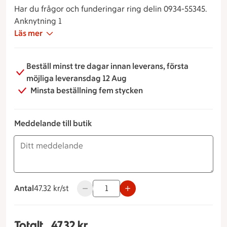
Har du frågor och funderingar ring delin 0934-55345.
Anknytning 1
Läs mer
Beställ minst tre dagar innan leverans, första
möjliga leveransdag 12 Aug
Minsta beställning fem stycken
Meddelande till butik
Antal
47.32 kronor styck
47.32 kr/st
Använd knapparna för att minska eller ök
Totalt
47.32 kr
Totalt 1 stycken Vit chokladpannacotta, 47.32 kr