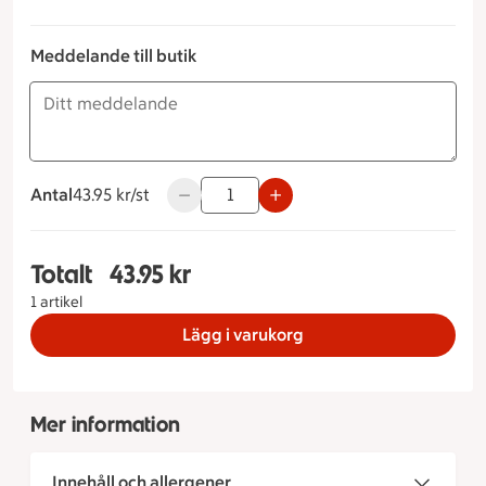
Meddelande till butik
Antal
43.95 kronor styck
43.95 kr/st
Använd knapparna för att minska eller ök
Totalt
43.95 kr
Totalt 1 stycken Grand Blanc, 43.95 kronor
1 artikel
Lägg i varukorg
Mer information
Innehåll och allergener