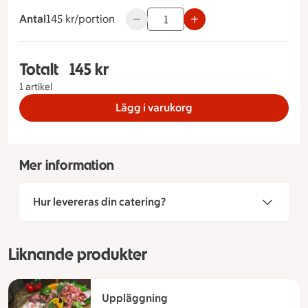
Antal
145 kronor per portion
145 kr/portion
Använd knapparna för att minska elle
Totalt
145 kr
Totalt 1 stycken Näsbybricka, 145 kronor
1 artikel
Lägg i varukorg
Mer information
Hur levereras din catering?
Liknande produkter
Uppläggning