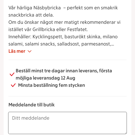
Vår härliga Näsbybricka – perfekt som en smakrik
snackbricka att dela.
Om du önskar något mer matigt rekommenderar vi
istället vår Grillbricka eller Festfatet.
Innehåller: Kycklingspett, basturökt skinka, milano
salami, salami snacks, salladsost, parmesanost,
tapenade, cornichones, oliver, soltorkade tomater,
Läs mer
crostini, melon, vindruvor, jordgubbar (under säsong)
och physalis
Beställ minst tre dagar innan leverans, första
möjliga leveransdag 12 Aug
Minsta beställning fem stycken
Meddelande till butik