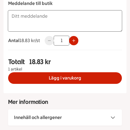
Meddelande till butik
Antal
18.83 kronor styck
18.83 kr/st
Använd knapparna för att minska eller ök
Totalt
18.83 kr
Totalt 1 stycken Vitlöksbaguette, 18.83 kronor
1 artikel
Lägg i varukorg
Mer information
Innehåll och allergener