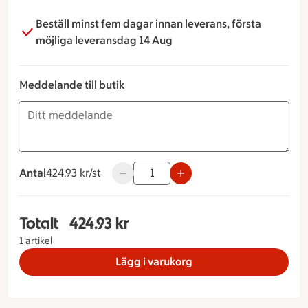
Beställ minst fem dagar innan leverans, första
möjliga leveransdag 14 Aug
Meddelande till butik
Antal
424.93 kronor styck
424.93 kr/st
Använd knapparna för att minska eller ö
Totalt
424.93 kr
Totalt 1 stycken Pekan paj (glutenfri & mjölkfri),
1 artikel
Lägg i varukorg