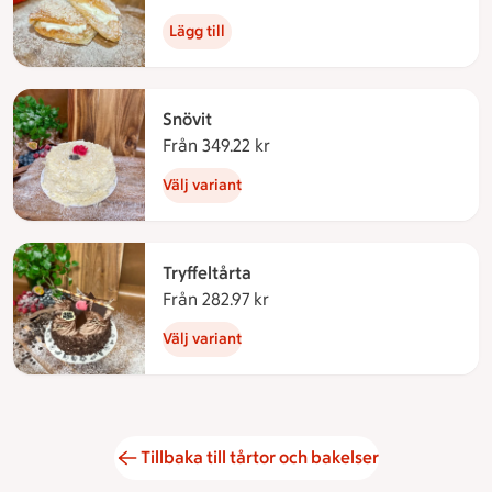
Lägg till
Snövit
Från 349.22 kr
Från 349.22 kronor
Välj variant
Tryffeltårta
Från 282.97 kr
Från 282.97 kronor
Välj variant
Tillbaka till tårtor och bakelser