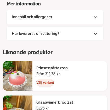
Mer information
Innehåll och allergener
Hur levereras din catering?
Liknande produkter
Prinsesstårta rosa
Från 311.36 kr
Från 311.36 kronor
Välj variant
Glasswienerbröd 2 st
51.95 kr
51.95 kronor