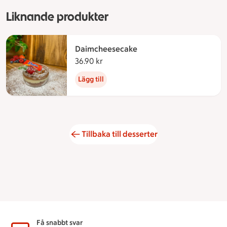
Liknande produkter
Daimcheesecake
36.90 kr
36.90 kronor
Lägg till
Tillbaka till desserter
Sidfot
Få snabbt svar