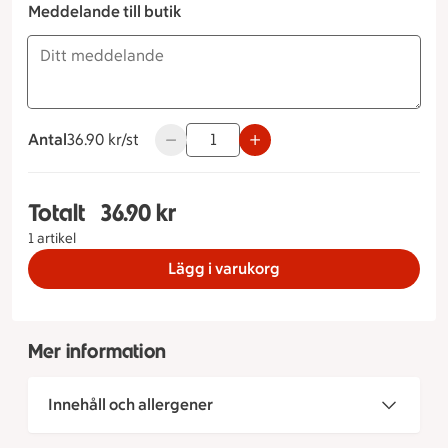
Meddelande till butik
Antal
36.90 kronor styck
36.90 kr/st
Använd knapparna för att minska eller ök
Totalt
36.90 kr
Totalt 1 stycken Oreocheesecake, 36.90 kronor
1 artikel
Lägg i varukorg
Mer information
Innehåll och allergener