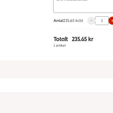
Antal
235.65 kronor styck
235.65 kr/st
Använd knappa
Totalt
235.65 kr
Totalt 1 stycken Chokla
1 artikel