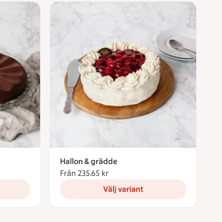
Hallon & grädde
ronor
Från 235.65 kr
Från 235.65 kronor
Välj variant