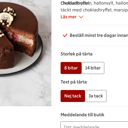
chokladtryffel.
Chokladbotten, hallonsylt, hall
täckt med chokladtryffel, marsi
Läs mer
Beställ minst tre dagar inna
Storlek på tårta
8 bitar
14 bitar
Text på tårta
Nej tack
Ja tack
Meddelande till butik