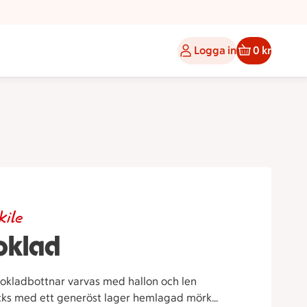
Logga in
0 kr
kile
oklad
hokladbottnar varvas med hallon och len
äcks med ett generöst lager hemlagad mörk