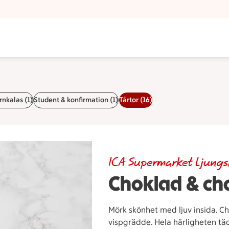
rnkalas (1)
Student & konfirmation (1)
Tårtor (16)
ICA Supermarket Ljungs
Choklad & ch
Mörk skönhet med ljuv insida. C
vispgrädde. Hela härligheten t