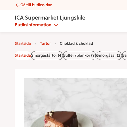
Gå till butikssidan
Choklad & choklad | Catering ICA Supermarket Ljungskile
ICA Supermarket Ljungskile
Butiksinformation
Startsida
Tårtor
Choklad & choklad
Startsida
Smörgåstårtor (4)
Buffér /plankor (9)
Smörgåsar (2)
Ba