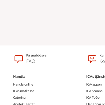
Sidfot
Få snabbt svar
Kun
FAQ
Ko
Handla
ICAs tjänst
Handla online
ICA-appen
ICAs matkasse
ICA Scanna
Catering
ICA ToGo
Apotek Hjärtat
Fler appar oc