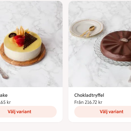
ake
Chokladtryffel
.65 kr
Från 235.65 kronor
Från 216.72 kr
Från 216.72 k
Välj variant
Välj variant