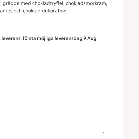
on, grädde med chokladtryffel, chokladsmörkräm,
panros och choklad dekoration.
n leverans, första möjliga leveransdag 9 Aug