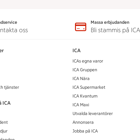
dservice
Massa erbjudanden
ntakta oss
Bli stammis på IC
er
ICA
ICAs egna varor
ICA Gruppen
ICA Nära
h tjänster
ICA Supermarket
ICA Kvantum
å ICA
ICA Maxi
Utvalda leverantörer
dent
Annonsera
djur
Jobba på ICA
udanden