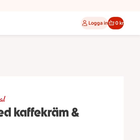
Logga in
0 kr
al
d kaffekräm &