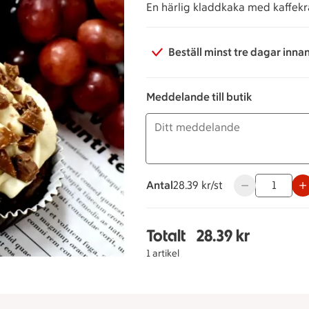
En härlig kladdkaka med kaffek
Beställ minst tre dagar inna
Meddelande till butik
Antal
28.39 kronor styck
28.39 kr/st
Använd knappar
Totalt
28.39 kr
Totalt 1 stycken Klad
1 artikel