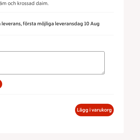
räm och krossad daim.
n leverans, första möjliga leveransdag 10 Aug
na för att minska eller öka värdet, eller ange ett värde manue
dkaka med kaffekräm & krossad daim, 28.39 kronor
Lägg i varukorg