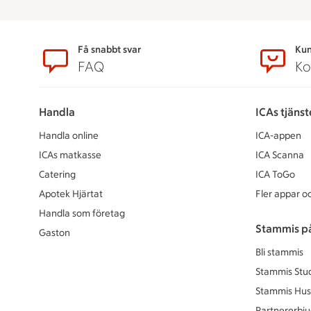
Sidfot
Få snabbt svar
Kun
FAQ
Ko
Handla
ICAs tjänst
Handla online
ICA-appen
ICAs matkasse
ICA Scanna
Catering
ICA ToGo
Apotek Hjärtat
Fler appar oc
Handla som företag
Stammis p
Gaston
Bli stammis
Stammis Stu
Stammis Hus
Partnererbj