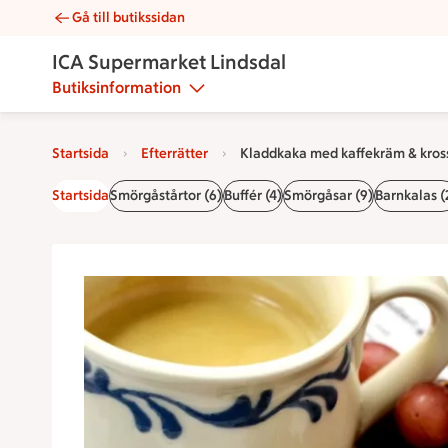
Gå till butikssidan
Kladdkaka med kaffekräm & krossad daim | Catering ICA Sup
ICA Supermarket Lindsdal
Butiksinformation
Startsida
Efterrätter
Kladdkaka med kaffekräm & kros
Startsida
Smörgåstårtor (6)
Buffér (4)
Smörgåsar (9)
Barnkalas (