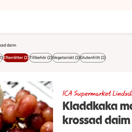
ermarket Lindsdal
sad daim
2)
Efterrätter (2)
Tillbehör (2)
Vegetariskt (1)
Glutenfritt (1)
ICA Supermarket Lindsd
Kladdkaka me
krossad daim