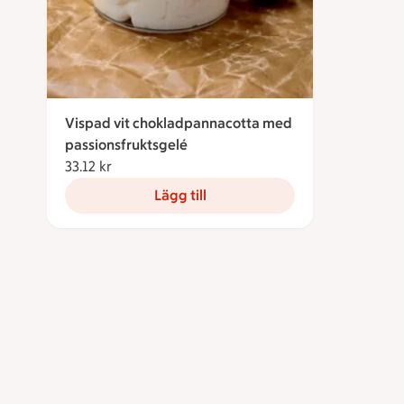
Vispad vit chokladpannacotta med
passionsfruktsgelé
33.12 kr
33.12 kronor
Lägg till