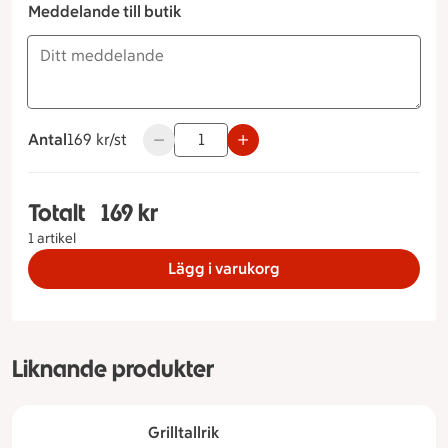
Meddelande till butik
Antal
169 kronor styck
169 kr/st
Använd knapparna för att minska eller öka
Totalt
169 kr
Totalt 1 stycken Kvarnentallrik, 169 kronor
1 artikel
Lägg i varukorg
Liknande produkter
Grilltallrik