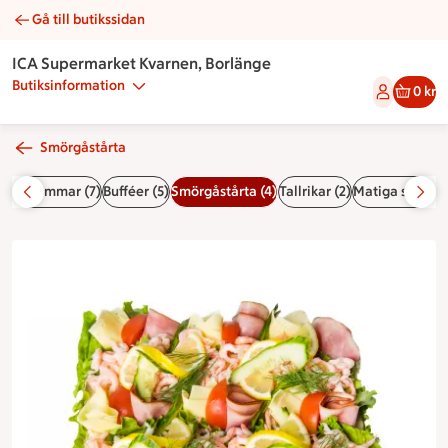
Gå till butikssidan
Kvarnentårtan | Catering ICA Supermarket Kvarnen, Borlänge
ICA Supermarket Kvarnen, Borlänge
Butiksinformation
0 kr
Smörgåstårta
)
Midsommar (7)
Bufféer (5)
Smörgåstårta (4)
Tallrikar (2)
Matiga sallader