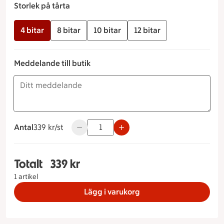
Storlek på tårta
4 bitar
8 bitar
10 bitar
12 bitar
Meddelande till butik
Antal
339 kronor styck
339 kr/st
Använd knapparna för att minska eller öka
Totalt
339 kr
Totalt 1 stycken Kvarnentårtan Storlek på tårta 4
1 artikel
Lägg i varukorg