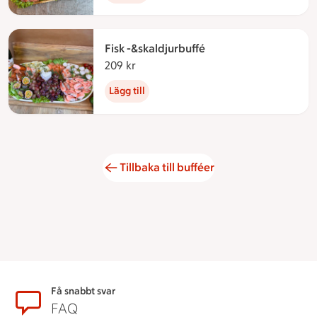
Fisk -&skaldjurbuffé
209 kr
209 kronor
Lägg till
Tillbaka till bufféer
Sidfot
Få snabbt svar
FAQ