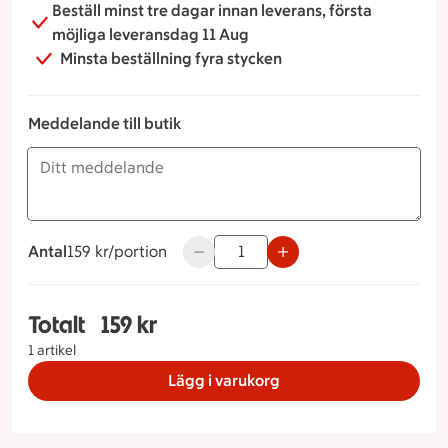
Beställ minst tre dagar innan leverans, första
möjliga leveransdag 11 Aug
Minsta beställning fyra stycken
Meddelande till butik
Antal
159 kronor per portion
159 kr/portion
Använd knapparna för att minska elle
Totalt
159 kr
Totalt 1 stycken Kvarnenbuffé, 159 kronor
1 artikel
Lägg i varukorg