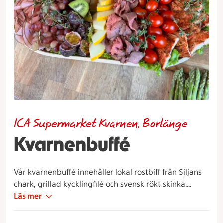
ICA Supermarket Kvarnen, Borlänge
Kvarnenbuffé
Vår kvarnenbuffé innehåller lokal rostbiff från Siljans
chark, grillad kycklingfilé och svensk rökt skinka.
Romaticatomtare, passionsfrukt, kiwi, melon och
Läs mer
vindruvor. Serveras med potatissallad