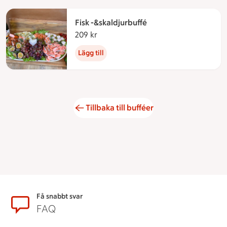
Fisk -&skaldjurbuffé
209 kr
209 kronor
Lägg till
Tillbaka till bufféer
Sidfot
Få snabbt svar
FAQ