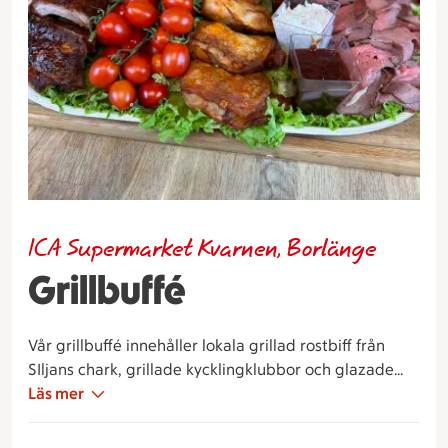
ICA Supermarket Kvarnen, Borlänge
Grillbuffé
Vår grillbuffé innehåller lokala grillad rostbiff från
SIljans chark, grillade kycklingklubbor och glazade
kamben, till det en god coleslaw romanticatomater
Läs mer
och en riktig bbq-sås. Samt en generös portion av
våra egen lyxpotatissallad.