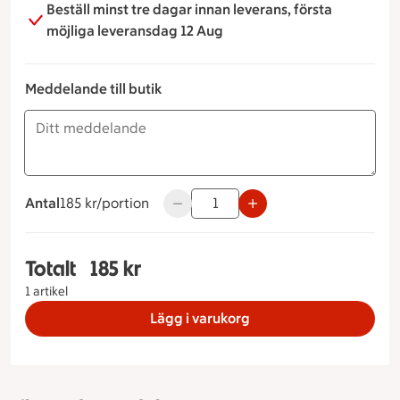
Beställ minst tre dagar innan leverans, första
möjliga leveransdag 12 Aug
Meddelande till butik
Antal
185 kronor per portion
185 kr/portion
Använd knapparna för att minska elle
Totalt
185 kr
Totalt 1 stycken Grillbuffé, 185 kronor
1 artikel
Lägg i varukorg