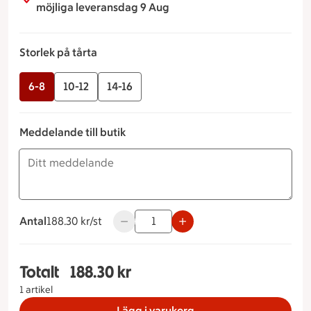
möjliga leveransdag 9 Aug
Storlek på tårta
6-8
10-12
14-16
Meddelande till butik
Antal
188.30 kronor styck
188.30 kr/st
Använd knapparna för att minska eller ö
Totalt
188.30 kr
Totalt 1 stycken Gräddtårta jordgubb Storlek på
1 artikel
Lägg i varukorg