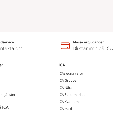
dservice
Massa erbjudanden
ntakta oss
Bli stammis på IC
er
ICA
ICAs egna varor
ICA Gruppen
ICA Nära
h tjänster
ICA Supermarket
ICA Kvantum
å ICA
ICA Maxi