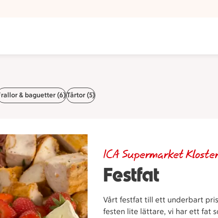
Frallor & baguetter (6)
Tårtor (5)
ICA Supermarket Kloste
Festfat
Vårt festfat till ett underbart pri
festen lite lättare, vi har ett fa