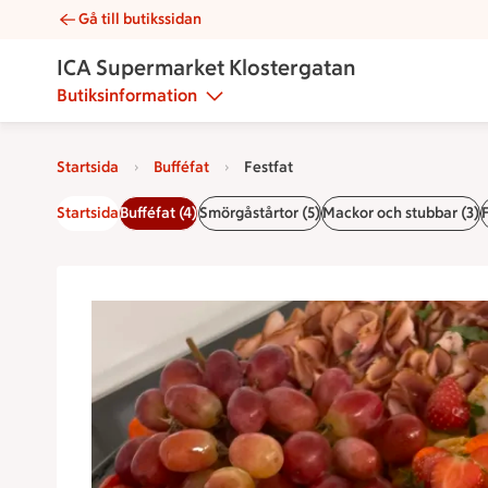
Gå till butikssidan
Festfat | Catering ICA Supermarket Klostergatan
ICA Supermarket Klostergatan
Butiksinformation
Startsida
Bufféfat
Festfat
Startsida
Bufféfat (4)
Smörgåstårtor (5)
Mackor och stubbar (3)