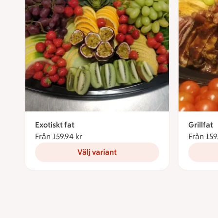
Exotiskt fat
Grillfat
Från 159.94 kr
Från 159.94 kronor
Från 159
Välj variant