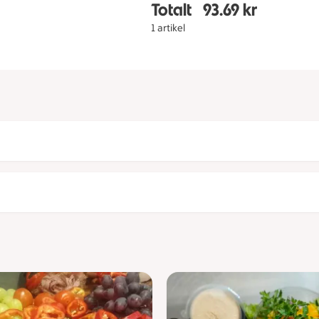
Totalt
93.69 kr
Totalt 1 stycken Festfa
1 artikel