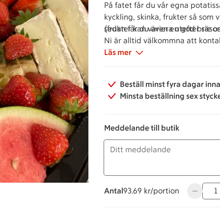
På fatet får du vår egna potati
kyckling, skinka, frukter så som
sedan får du även en god brie os
(frukter kan variera utefter säso
Ni är alltid välkommna att kontak
Läs mer
Beställ minst fyra dagar inn
Minsta beställning sex styck
Meddelande till butik
Antal
93.69 kronor per portion
93.69 kr/portion
Använd kn