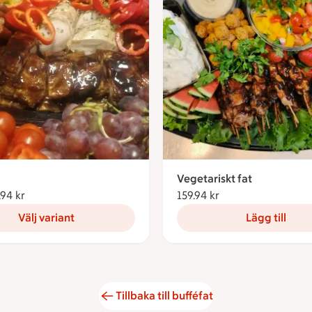
Vegetariskt fat
.94 kr
Från 159.94 kronor
159.94 kr
159.94 kronor
Välj variant
Lägg till
Tillbaka till bufféfat