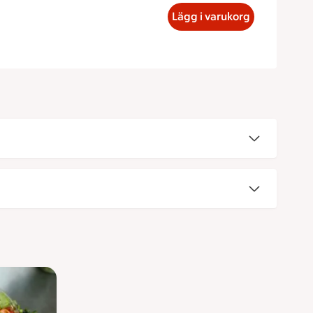
t, 93.69 kronor
Lägg i varukorg