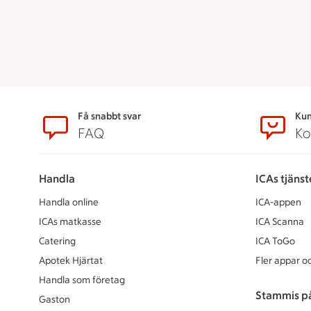
Sidfot
Få snabbt svar
Kun
FAQ
Ko
Handla
ICAs tjänst
Handla online
ICA-appen
ICAs matkasse
ICA Scanna
Catering
ICA ToGo
Apotek Hjärtat
Fler appar oc
Handla som företag
Stammis p
Gaston