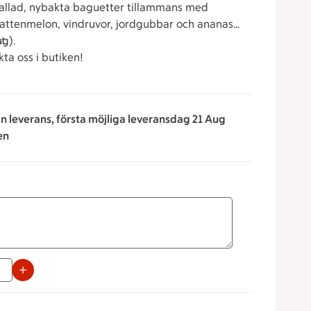
ssallad, nybakta baguetter tillammans med
 vattenmelon, vindruvor, jordgubbar och ananas
t.
ng).
ta oss i butiken!
an leverans, första möjliga leveransdag 21 Aug
en
apparna för att minska eller öka värdet, eller ange ett värde