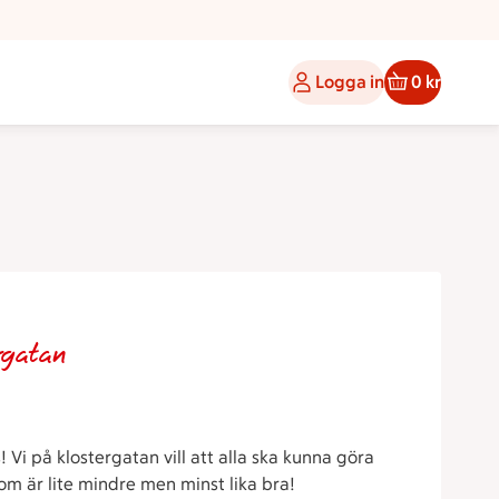
Logga in
0 kr
rgatan
s! Vi på klostergatan vill att alla ska kunna göra
t som är lite mindre men minst lika bra!