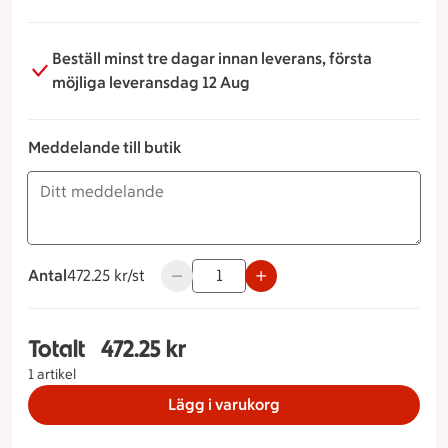
Beställ minst tre dagar innan leverans, första
möjliga leveransdag 12 Aug
Meddelande till butik
Antal
472.25 kronor styck
472.25 kr/st
Använd knapparna för att minska eller ö
Totalt
472.25 kr
Totalt 1 stycken Delikatesslåda, 472.25 kronor
1 artikel
Lägg i varukorg