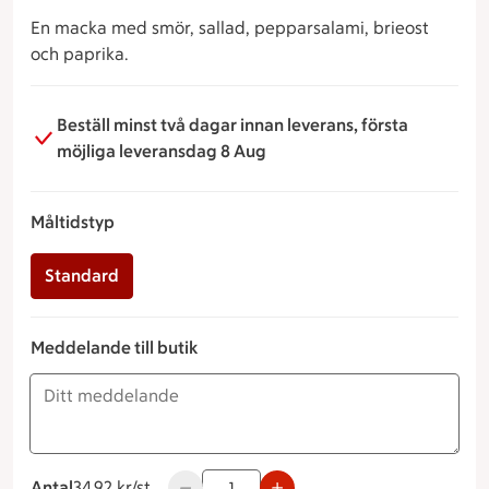
En macka med smör, sallad, pepparsalami, brieost
och paprika.
Beställ minst två dagar innan leverans, första
möjliga leveransdag 8 Aug
Måltidstyp
Standard
Meddelande till butik
Antal
34.92 kronor styck
34.92 kr/st
Använd knapparna för att minska eller ök