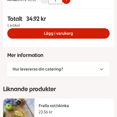
Totalt
34.92 kr
Totalt 1 stycken Salami/brie macka Måltidstyp S
1 artikel
Lägg i varukorg
Mer information
Hur levereras din catering?
Liknande produkter
Fralla ost/skinka
23.56 kr
23.56 kronor