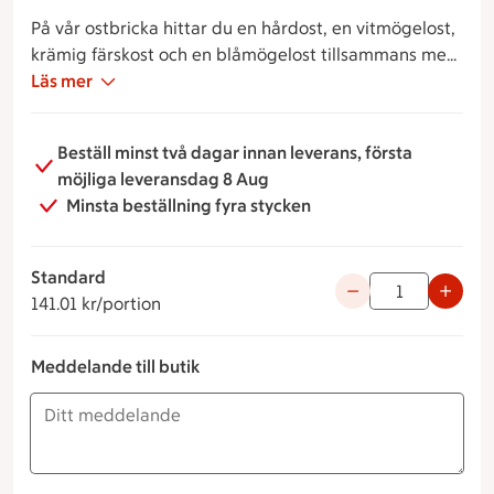
På vår ostbricka hittar du en hårdost, en vitmögelost,
krämig färskost och en blåmögelost tillsammans med
marmelad, kex och frukt.
Läs mer
Beställ minst två dagar innan leverans, första
möjliga leveransdag 8 Aug
Minsta beställning fyra stycken
Standard
141.01 kronor per portion
Använd knapparna fö
141.01 kr/portion
Meddelande till butik