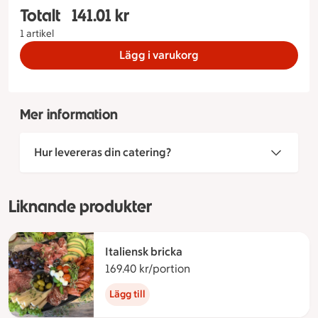
Totalt
141.01 kr
Totalt 1 stycken Ostbricka Standard, 141.01 kron
1 artikel
Lägg i varukorg
Mer information
Hur levereras din catering?
Liknande produkter
Italiensk bricka
169.40 kr/portion
169.40 kronor per portio
Lägg till