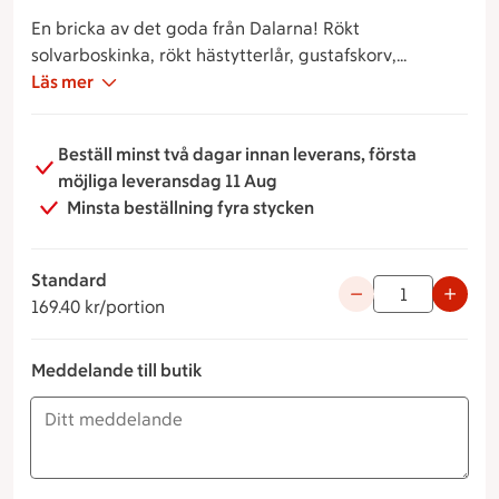
En bricka av det goda från Dalarna! Rökt
solvarboskinka, rökt hästytterlår, gustafskorv,
pepparrotssnittar och vår egen västerbottenpaj.
Läs mer
Servera pajen antingen kall eller varm.
Beställ minst två dagar innan leverans, första
möjliga leveransdag 11 Aug
Minsta beställning fyra stycken
Standard
169.40 kronor per portion
Använd knapparna fö
169.40 kr/portion
Meddelande till butik