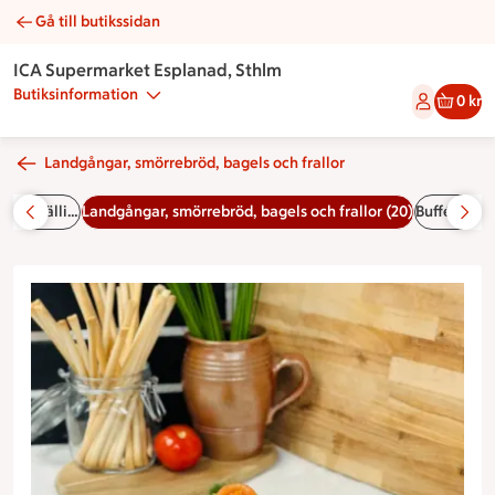
Gå till butikssidan
Laxbakelse | Catering ICA Supermarket Esplanad, Sthlm
ICA Supermarket Esplanad, Sthlm
Butiksinformation
0 kr
Landgångar, smörrebröd, bagels och frallor
Tårtor tillfälligt stängd online- kontakta butiken för beställing 08-545 45 809 (2)
Landgångar, smörrebröd, bagels och frallor (20)
Bufféer (22