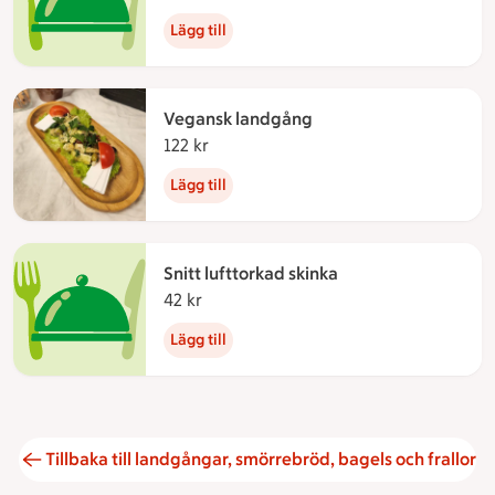
Lägg till
Vegansk landgång
122 kr
122 kronor
Lägg till
Snitt lufttorkad skinka
42 kr
42 kronor
Lägg till
Tillbaka till landgångar, smörrebröd, bagels och frallor