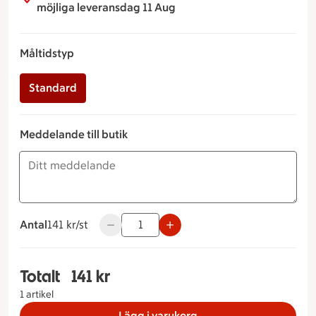
möjliga leveransdag 11 Aug
Måltidstyp
Standard
Meddelande till butik
Antal
141 kronor styck
141 kr/st
Använd knapparna för att minska eller öka 
Totalt
141 kr
Totalt 1 stycken Laxbakelse Måltidstyp Standard
1 artikel
Lägg i varukorg