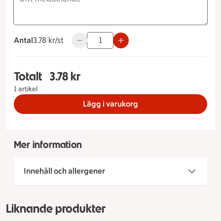
Antal
3.78 kronor styck
3.78 kr/st
Använd knapparna för att minska eller öka
Totalt
3.78 kr
Totalt 1 stycken Liten baguette 55g, 3.78 kronor
1 artikel
Lägg i varukorg
Mer information
Innehåll och allergener
Liknande produkter