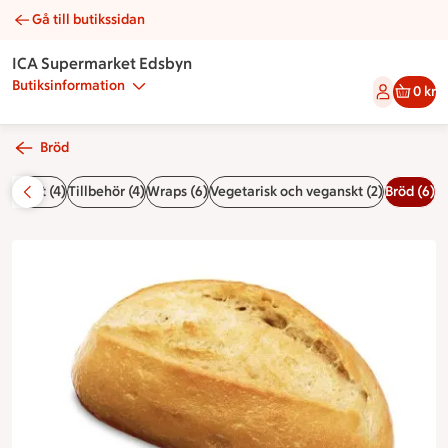
Gå till butikssidan
Liten baguette 55g | Catering ICA Supermarket Edsbyn
ICA Supermarket Edsbyn
Butiksinformation
0 kr
Bröd
lskuret (4)
Tillbehör (4)
Wraps (6)
Vegetarisk och veganskt (2)
Bröd (6)