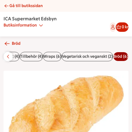
Gå till butikssidan
Grekiskt lantbröd | Catering ICA Supermarket Edsbyn
ICA Supermarket Edsbyn
Butiksinformation
0 kr
Bröd
lskuret (4)
Tillbehör (4)
Wraps (6)
Vegetarisk och veganskt (2)
Bröd (6)