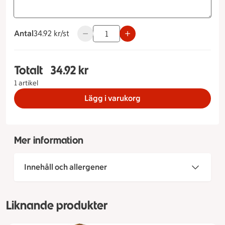
Antal
34.92 kronor styck
34.92 kr/st
Använd knapparna för att minska eller ök
Totalt
34.92 kr
Totalt 1 stycken Grekiskt lantbröd, 34.92 kronor
1 artikel
Lägg i varukorg
Mer information
Innehåll och allergener
Liknande produkter