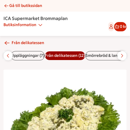
Gå till butikssidan
Potatissallad | Catering ICA Supermarket Brommaplan
ICA Supermarket Brommaplan
Butiksinformation
0 kr
Från delikatessen
er (8)
Uppläggningar (7)
Från delikatessen (12)
Smörrebröd & landgånga