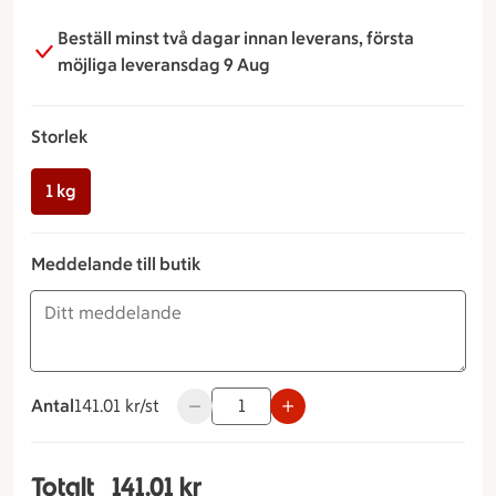
Beställ minst två dagar innan leverans, första
möjliga leveransdag 9 Aug
Storlek
1 kg
Meddelande till butik
Antal
141.01 kronor styck
141.01 kr/st
Använd knapparna för att minska eller ö
Totalt
141.01 kr
Totalt 1 stycken Potatissallad Storlek 1 kg, 141.0