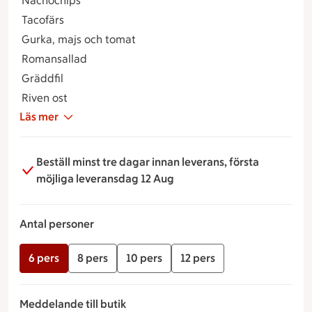
Nachochips
Tacofärs
Gurka, majs och tomat
Romansallad
Gräddfil
Riven ost
Läs mer
Beställ minst tre dagar innan leverans, första
möjliga leveransdag 12 Aug
Antal personer
6 pers
8 pers
10 pers
12 pers
Meddelande till butik