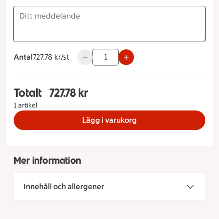
Antal
727.78 kronor styck
727.78 kr/st
Använd knapparna för att minska eller ö
Totalt
727.78 kr
Totalt 1 stycken Barnens Tacobuffé Antal persone
1 artikel
Lägg i varukorg
Mer information
Innehåll och allergener