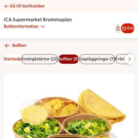
Gå till butikssidan
Barnens tacobuffé | Catering ICA Supermarket Brommaplan
ICA Supermarket Brommaplan
Butiksinformation
0 kr
Bufféer
Startsida
Smörgåstårtor (12)
Bufféer (8)
Uppläggningar (7)
Från delika