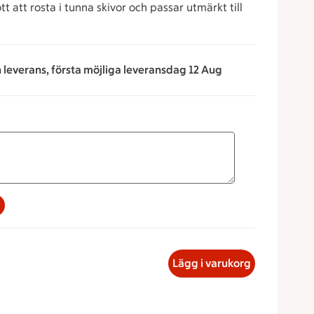
tt att rosta i tunna skivor och passar utmärkt till
n leverans, första möjliga leveransdag 12 Aug
na för att minska eller öka värdet, eller ange ett värde manue
Valnöt Gateau, 65.30 kronor
Lägg i varukorg