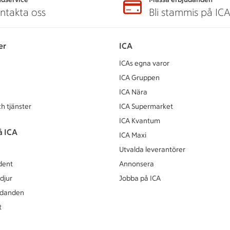
ntakta oss
Bli stammis på IC
er
ICA
ICAs egna varor
ICA Gruppen
ICA Nära
h tjänster
ICA Supermarket
ICA Kvantum
å ICA
ICA Maxi
Utvalda leverantörer
dent
Annonsera
djur
Jobba på ICA
udanden
t