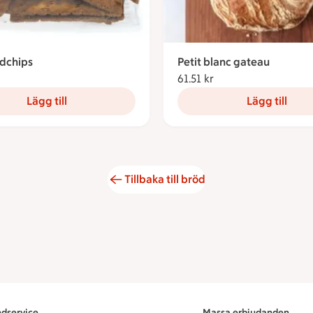
dchips
Petit blanc gateau
56.78 kronor
61.51 kr
61.51 kronor
Lägg till
Lägg till
Tillbaka till bröd
dservice
Massa erbjudanden