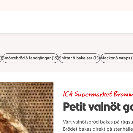
)
Smörrebröd & landgångar (15)
Snittar & bakelser (13)
Mackor & wraps (
ICA Supermarket Brom
Petit valnöt 
Vårt valnötsbröd bakas på rågsur
Brödet bakas direkt på stenhälle