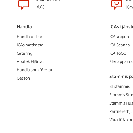
Sidfot
FAQ
Ko
Handla
ICAs tjänst
Handla online
ICA-appen
ICAs matkasse
ICA Scanna
Catering
ICA ToGo
Apotek Hjärtat
Fler appar oc
Handla som företag
Stammis p
Gaston
Bli stammis
Stammis Stu
Stammis Hus
Partnererbj
Våra ICA-kor