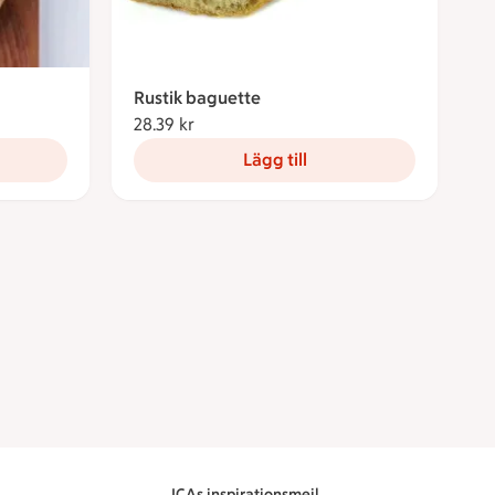
Rustik baguette
28.39 kr
28.39 kronor
Lägg till
ICAs inspirationsmejl