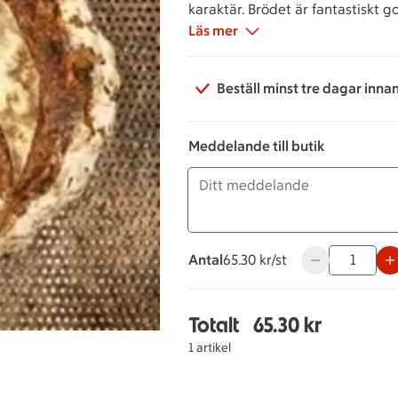
karaktär. Brödet är fantastiskt go
ost och vin.
Läs mer
Beställ minst tre dagar inna
Meddelande till butik
Antal
65.30 kronor styck
65.30 kr/st
Använd knappar
Totalt
65.30 kr
Totalt 1 stycken Petit 
1 artikel