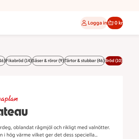
Logga in
0 kr
16)
Fikabröd (14)
Såser & röror (9)
Tårtor & stubbar (46)
Bröd (10)
maplan
gateau
deg, oblandat rågmjöl och rikligt med valnötter.
n i hög värme vilket ger det dess speciella