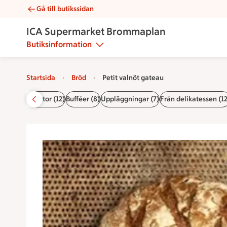
Gå till butikssidan
Petit valnöt gateau | Catering ICA Supermarket Brommaplan
ICA Supermarket Brommaplan
Butiksinformation
Startsida
Bröd
Petit valnöt gateau
da
Smörgåstårtor (12)
Bufféer (8)
Uppläggningar (7)
Från delikatessen (12