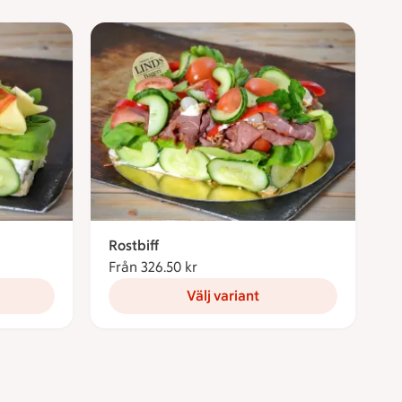
Rostbiff
Från 326.50 kr
Från 326.50 kronor
Välj variant