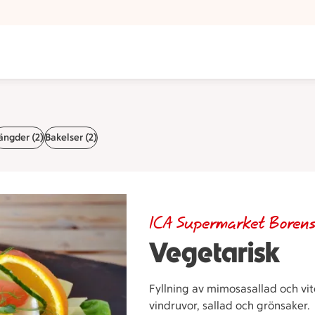
ängder (2)
Bakelser (2)
ICA Supermarket Boren
Vegetarisk
Fyllning av mimosasallad och vit
vindruvor, sallad och grönsaker.