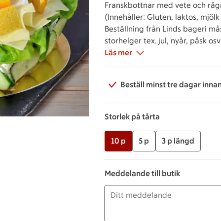
Franskbottnar med vete och råg
(Innehåller: Gluten, laktos, mjölk 
Beställning från Linds bageri må
storhelger tex. jul, nyår, påsk osv
Läs mer
Beställ minst tre dagar inna
Storlek på tårta
10 p
5 p
3 p längd
Meddelande till butik