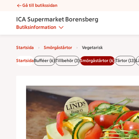
Gå till butikssidan
Vegetarisk | Catering ICA Supermarket Borensberg
ICA Supermarket Borensberg
Butiksinformation
Startsida
Smörgåstårtor
Vegetarisk
Startsida
Bufféer (6)
Tillbehör (3)
Smörgåstårtor (6)
Tårtor (13)
L