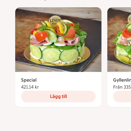
Special
Gyllenli
421.14 kr
421.14 kronor
Från 335
Lägg till