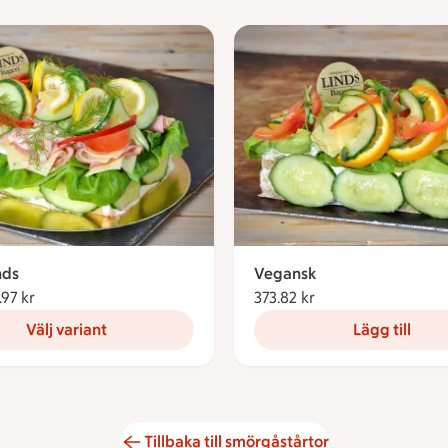
nds
Vegansk
.97 kr
Från 335.97 kronor
373.82 kr
373.82 kronor
Välj variant
Lägg till
Tillbaka till smörgåstårtor