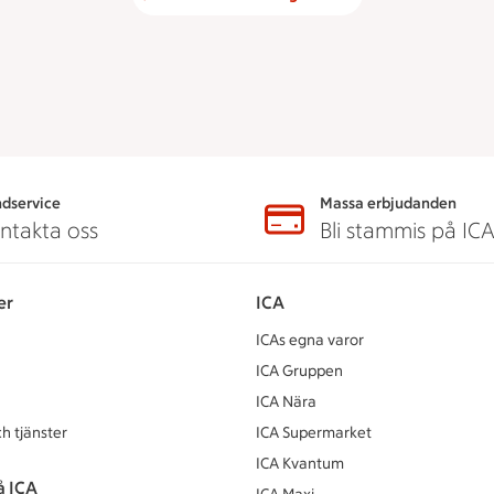
dservice
Massa erbjudanden
ntakta oss
Bli stammis på IC
er
ICA
ICAs egna varor
ICA Gruppen
ICA Nära
h tjänster
ICA Supermarket
ICA Kvantum
å ICA