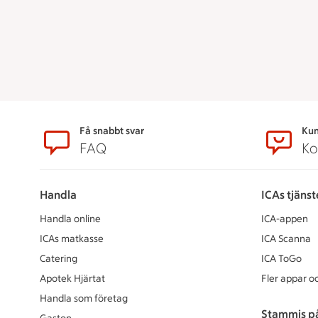
Sidfot
Få snabbt svar
Kun
FAQ
Ko
Handla
ICAs tjänst
Handla online
ICA-appen
ICAs matkasse
ICA Scanna
Catering
ICA ToGo
Apotek Hjärtat
Fler appar oc
Handla som företag
Stammis p