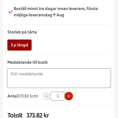
Beställ minst tre dagar innan leverans, första
möjliga leveransdag 9 Aug
Storlek på tårta
3 p längd
Meddelande till butik
Antal
373.82 kronor styck
373.82 kr/st
Använd knapparna för att minska eller ö
Totalt
373.82 kr
Totalt 1 stycken Vegansk Storlek på tårta 3 p lä