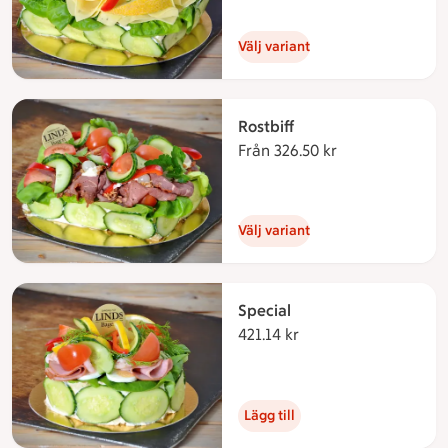
Välj variant
Rostbiff
Från 326.50 kr
Från 326.50 kro
Välj variant
Special
421.14 kr
421.14 kronor
Lägg till