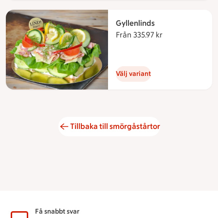
Gyllenlinds
Från 335.97 kr
Från 335.97 kro
Välj variant
Tillbaka till smörgåstårtor
Sidfot
Få snabbt svar