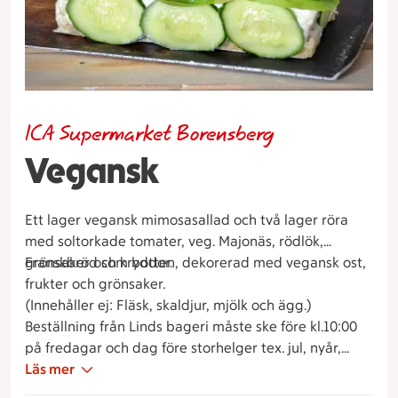
ICA Supermarket Borensberg
Vegansk
Ett lager vegansk mimosasallad och två lager röra
med soltorkade tomater, veg. Majonäs, rödlök,
grönsaker och kryddor.
Franskbröd som botten, dekorerad med vegansk ost,
frukter och grönsaker.
(Innehåller ej: Fläsk, skaldjur, mjölk och ägg.)
Beställning från Linds bageri måste ske före kl.10:00
på fredagar och dag före storhelger tex. jul, nyår,
påsk osv.
Läs mer