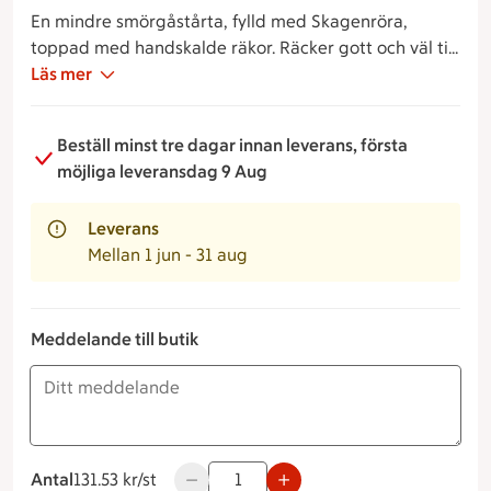
En mindre smörgåstårta, fylld med Skagenröra,
toppad med handskalde räkor. Räcker gott och väl till
två personer, kanske tre
Läs mer
Beställ minst tre dagar innan leverans, första
möjliga leveransdag 9 Aug
Leverans
Mellan 1 jun - 31 aug
Meddelande till butik
Antal
131.53 kronor styck
131.53 kr/st
Använd knapparna för att minska eller ö