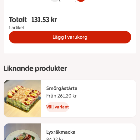
Totalt
131.53 kr
Totalt 1 stycken Räkbomb, 131.53 kronor
1 artikel
Lägg i varukorg
Liknande produkter
Smörgåstårta
Från 261.20 kr
Från 261.20 kronor
Välj variant
Lyxräkmacka
84.22 kr
84.22 kronor