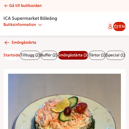
Gå till butikssidan
Räkbomb | Catering ICA Supermarket Böleäng
ICA Supermarket Böleäng
Butiksinformation
0 kr
Smörgåstårta
Startsida
Tilltugg (2)
Buffér (2)
Smörgåstårta (3)
Tårtor (1)
Special (1)