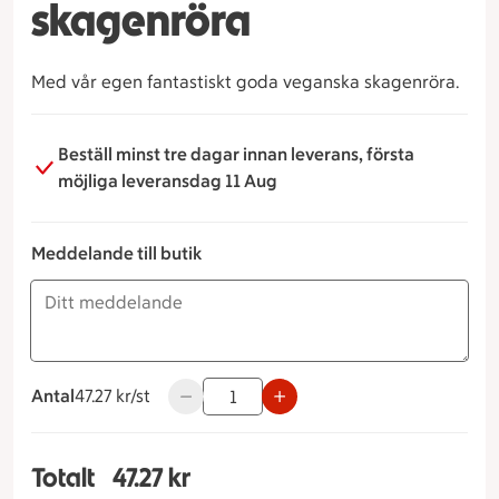
skagenröra
Med vår egen fantastiskt goda veganska skagenröra.
Beställ minst tre dagar innan leverans, första
möjliga leveransdag 11 Aug
Meddelande till butik
Antal
47.27 kronor styck
47.27 kr/st
Använd knapparna för att minska eller ök
Totalt
47.27 kr
Totalt 1 stycken Sandwich vegansk skagenröra, 4