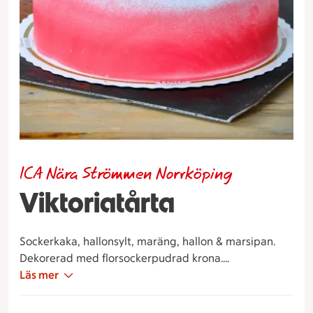
ICA Nära Strömmen Norrköping
Viktoriatårta
Sockerkaka, hallonsylt, maräng, hallon & marsipan.
Dekorerad med florsockerpudrad krona.
(Innehåller: Gluten, Laktos, Mandel. Innehåller ej
Läs mer
Nötter)