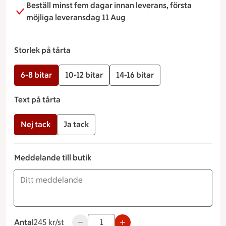
Beställ minst fem dagar innan leverans, första
möjliga leveransdag 11 Aug
Storlek på tårta
6-8 bitar
10-12 bitar
14-16 bitar
Text på tårta
Nej tack
Ja tack
Meddelande till butik
Antal
245 kronor styck
245 kr/st
Använd knapparna för att minska eller öka