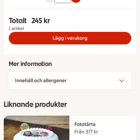
Totalt
245 kr
Totalt 1 stycken Viktoriatårta Storlek på tårta 6-
1 artikel
Lägg i varukorg
Mer information
Innehåll och allergener
Liknande produkter
Fototårta
Från 377 kr
Från 377 kronor