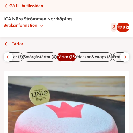
Gå till butikssidan
Viktoriatårta | Catering ICA Nära Strömmen Norrköping
ICA Nära Strömmen Norrköping
Butiksinformation
0 kr
Tårtor
ggningar (3)
Smörgåstårtor (4)
Tårtor (15)
Mackor & wraps (8)
Protein (4)