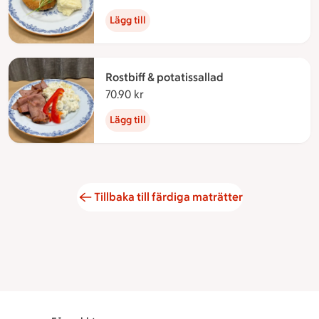
Lägg till
Rostbiff & potatissallad
70.90 kr
70.90 kronor
Lägg till
Tillbaka till färdiga maträtter