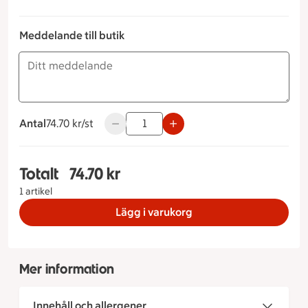
Meddelande till butik
Antal
74.70 kronor styck
74.70 kr/st
Använd knapparna för att minska eller ök
Totalt
74.70 kr
Totalt 1 stycken Kycklinggryta m Ris, 74.70 krono
1 artikel
Lägg i varukorg
Mer information
Innehåll och allergener