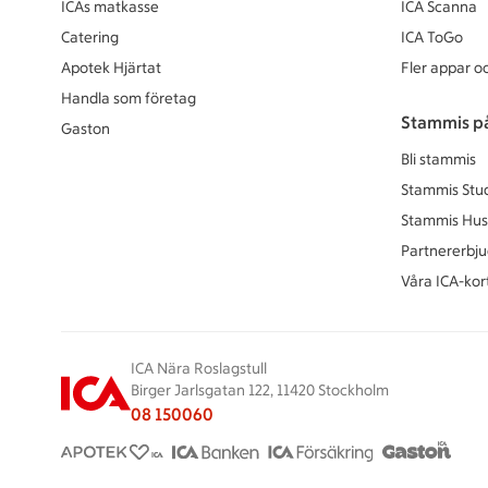
ICAs matkasse
ICA Scanna
Catering
ICA ToGo
Apotek Hjärtat
Fler appar oc
Handla som företag
Stammis p
Gaston
Bli stammis
Stammis Stu
Stammis Hus
Partnererbj
Våra ICA-kor
ICA Nära Roslagstull
Birger Jarlsgatan 122, 11420 Stockholm
08 150060