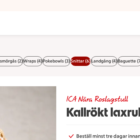
ll
smörgås (2)
Wraps (4)
Pokebowls (3)
Snittar (6)
Landgång (4)
Baguette (
ICA Nära Roslagstull
Kallrökt laxr
Beställ minst tre dagar inna