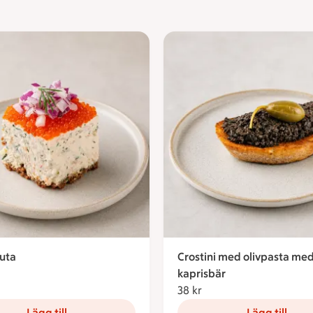
uta
Crostini med olivpasta me
kronor
kaprisbär
38 kr
38 kronor
Lägg till
Lägg till