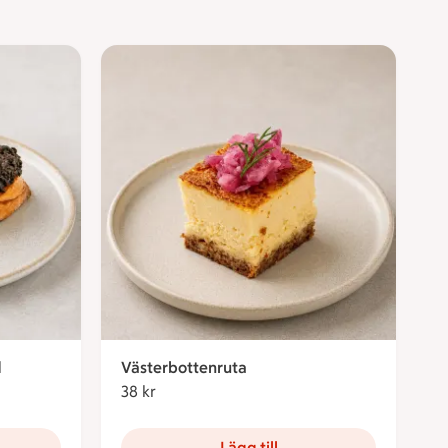
d
Västerbottenruta
38 kr
38 kronor
Lägg till