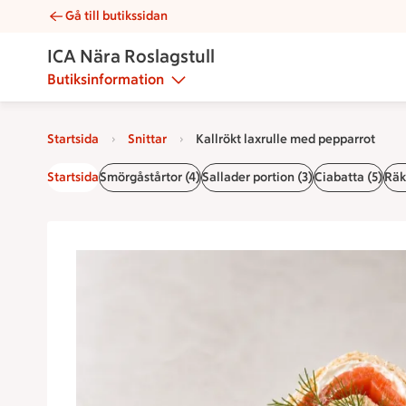
Gå till butikssidan
Kallrökt laxrulle med pepparrot | Catering ICA Nära Roslagstu
ICA Nära Roslagstull
Butiksinformation
Startsida
Snittar
Kallrökt laxrulle med pepparrot
Startsida
Smörgåstårtor (4)
Sallader portion (3)
Ciabatta (5)
Räk