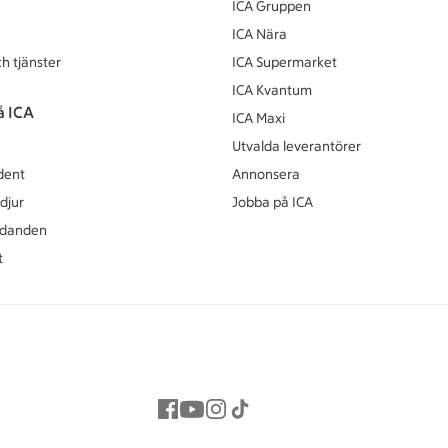
ICA Gruppen
ICA Nära
h tjänster
ICA Supermarket
ICA Kvantum
å ICA
ICA Maxi
Utvalda leverantörer
dent
Annonsera
djur
Jobba på ICA
udanden
t