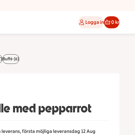
Logga in
0 kr
7)
Buffé (6)
ulle med pepparrot
n leverans, första möjliga leveransdag 12 Aug