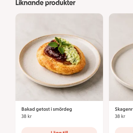
Liknande produkter
Bakad getost i smördeg
Skagenr
38 kr
38 kronor
38 kr
38 
Lägg till