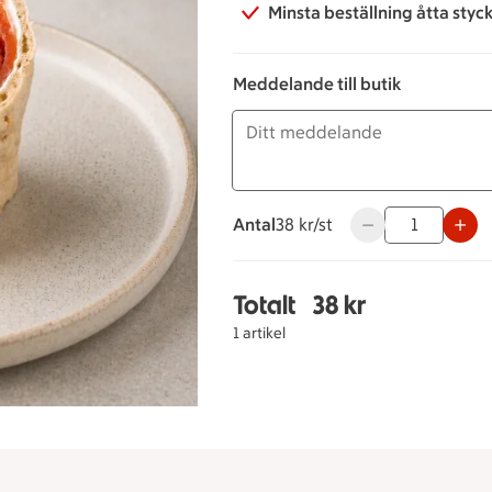
Minsta beställning åtta styc
Meddelande till butik
Antal
38 kronor styck
38 kr/st
Använd knapparna 
Totalt
38 kr
Totalt 1 stycken Kallr
1 artikel