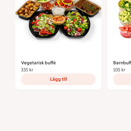
Vegetarisk buffé
Barnbuf
335 kr
335 kronor
105 kr
10
Lägg till