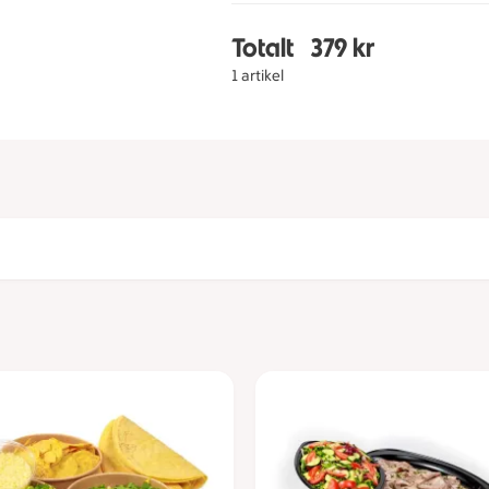
Totalt
379 kr
Totalt 1 stycken Lyxbuf
1 artikel