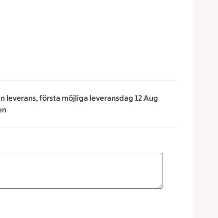
n leverans, första möjliga leveransdag 12 Aug
en
 för att minska eller öka värdet, eller ange ett värde manuell