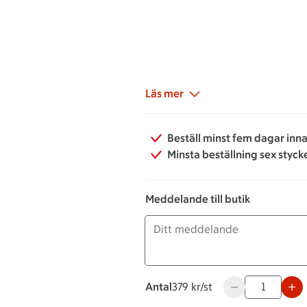
Läs mer
Beställ minst fem dagar inna
Minsta beställning sex styck
Meddelande till butik
Antal
379 kronor styck
379 kr/st
Använd knapparna