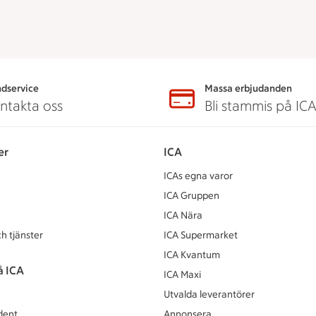
dservice
Massa erbjudanden
ntakta oss
Bli stammis på IC
er
ICA
ICAs egna varor
ICA Gruppen
ICA Nära
h tjänster
ICA Supermarket
ICA Kvantum
å ICA
ICA Maxi
Utvalda leverantörer
dent
Annonsera