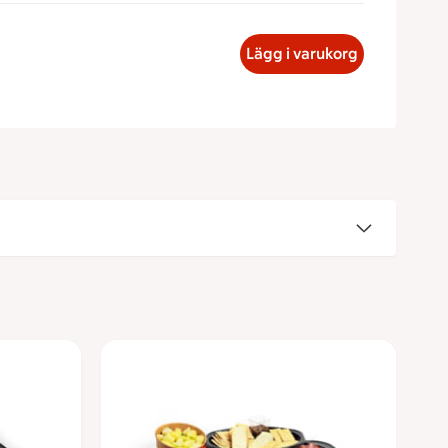
fé, 379 kronor
Lägg i varukorg