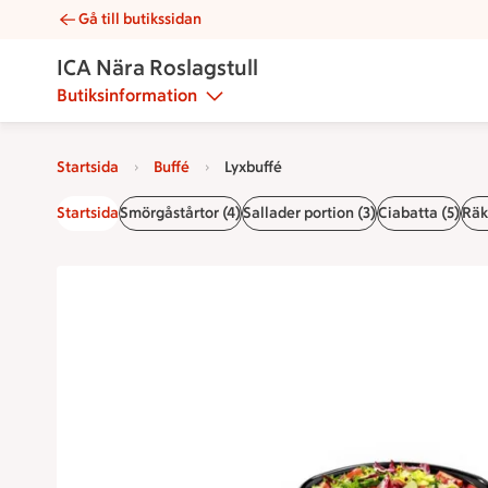
Gå till butikssidan
Lyxbuffé | Catering ICA Nära Roslagstull
ICA Nära Roslagstull
Butiksinformation
Startsida
Buffé
Lyxbuffé
Startsida
Smörgåstårtor (4)
Sallader portion (3)
Ciabatta (5)
Räk