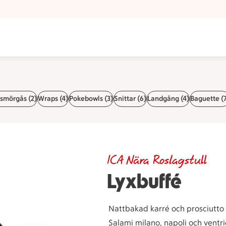
smörgås (2)
Wraps (4)
Pokebowls (3)
Snittar (6)
Landgång (4)
Baguette (
ICA Nära Roslagstull
Lyxbuffé
Nattbakad karré och prosciutto
Salami milano, napoli och ventri