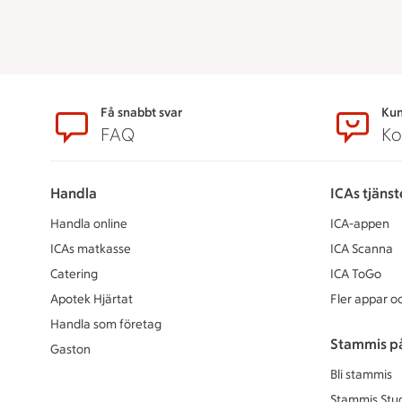
Sidfot
Få snabbt svar
Kun
FAQ
Ko
Handla
ICAs tjänst
Handla online
ICA-appen
ICAs matkasse
ICA Scanna
Catering
ICA ToGo
Apotek Hjärtat
Fler appar oc
Handla som företag
Stammis p
Gaston
Bli stammis
Stammis Stu