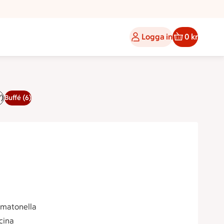
Logga in
0 kr
7)
Buffé (6)
 matonella
cina