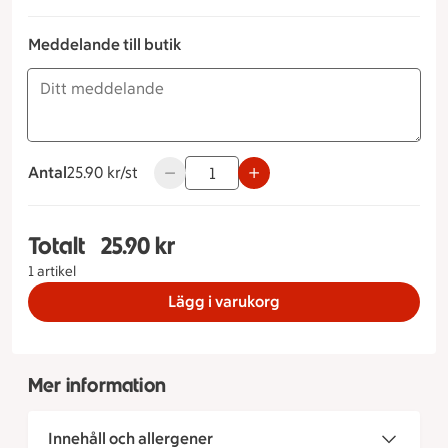
Meddelande till butik
Antal
25.90 kronor styck
25.90 kr/st
Använd knapparna för att minska eller ök
Totalt
25.90 kr
Totalt 1 stycken Frallor Sorter Ost, Bröd Ljus, 25
1 artikel
Lägg i varukorg
Mer information
Innehåll och allergener