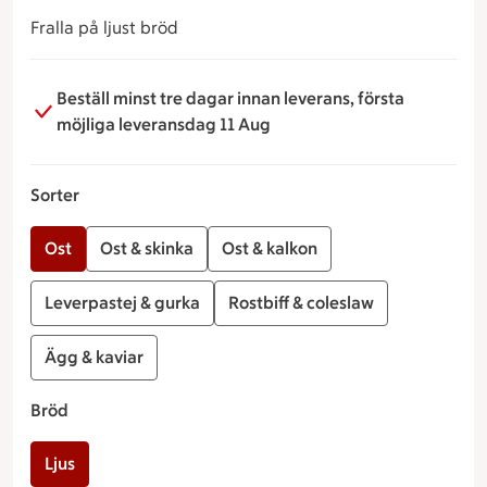
Fralla på ljust bröd
Beställ minst tre dagar innan leverans, första
möjliga leveransdag 11 Aug
Sorter
Ost
Ost & skinka
Ost & kalkon
Leverpastej & gurka
Rostbiff & coleslaw
Ägg & kaviar
Bröd
Ljus