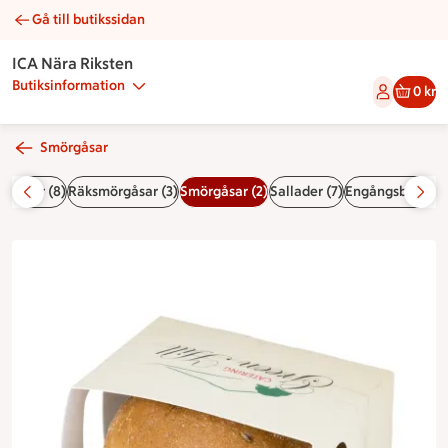
Gå till butikssidan
Frallor | Catering ICA Nära Riksten
ICA Nära Riksten
Butiksinformation
0 kr
Smörgåsar
itårtor (8)
Räksmörgåsar (3)
Smörgåsar (2)
Sallader (7)
Engångsbestick i