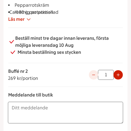
Pepparrotskräm
Ca 680 g per portion
Krämig potatissallad
Läs mer
Sallad med vinegrette
Beställ minst tre dagar innan leverans, första
möjliga leveransdag 10 Aug
Minsta beställning sex stycken
Buffé nr 2
269 kronor per portion
Använd knapparna fö
269 kr/portion
Meddelande till butik