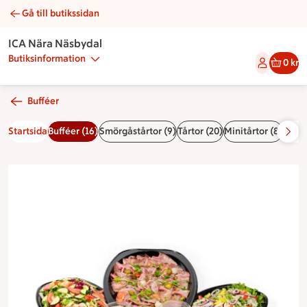
Gå till butikssidan
Buffé nr 2 | Catering ICA Nära Näsbydal
ICA Nära Näsbydal
Butiksinformation
0 kr
Bufféer
Startsida
Bufféer (16)
Smörgåstårtor (9)
Tårtor (20)
Minitårtor (8)
Land