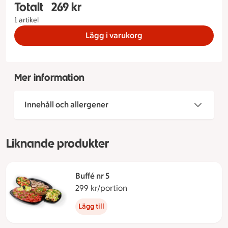
Totalt
269 kr
Totalt 1 stycken Buffé nr 2 Buffé nr 2, 269 kronor
1 artikel
Lägg i varukorg
Mer information
Innehåll och allergener
Liknande produkter
Buffé nr 5
299 kr/portion
299 kronor per portion
Lägg till